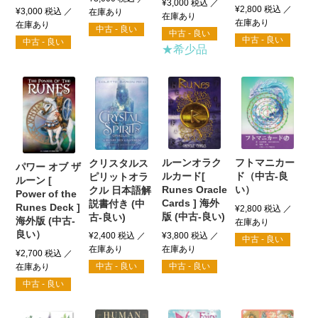
¥
3,000
税込
¥
2,800
税込
¥
3,000
税込
中古 - 良い
中古 - 良い
中古 - 良い
中古 - 良い
★希少品
ルーンオラク
フトマニカー
クリスタルス
パワー オブ ザ
ルカード[
ド（中古-良
ピリットオラ
ルーン [
Runes Oracle
い）
クル 日本語解
Power of the
Cards ] 海外
説書付き (中
Runes Deck ]
¥
2,800
税込
版 (中古-良い)
古-良い)
海外版 (中古-
良い）
¥
3,800
税込
¥
2,400
税込
中古 - 良い
¥
2,700
税込
中古 - 良い
中古 - 良い
中古 - 良い