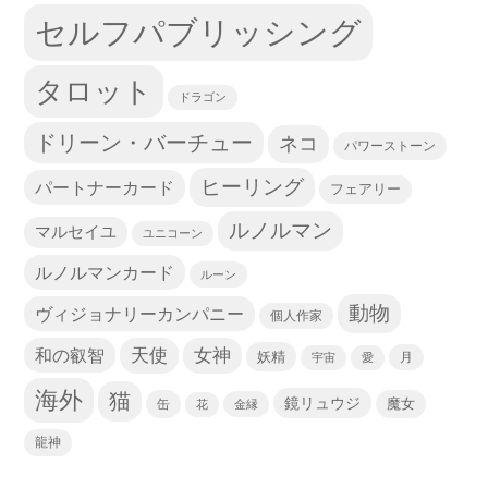
セルフパブリッシング
タロット
ドラゴン
ドリーン・バーチュー
ネコ
パワーストーン
ヒーリング
パートナーカード
フェアリー
ルノルマン
マルセイユ
ユニコーン
ルノルマンカード
ルーン
動物
ヴィジョナリーカンパニー
個人作家
天使
和の叡智
女神
妖精
宇宙
愛
月
海外
猫
鏡リュウジ
缶
魔女
花
金縁
龍神