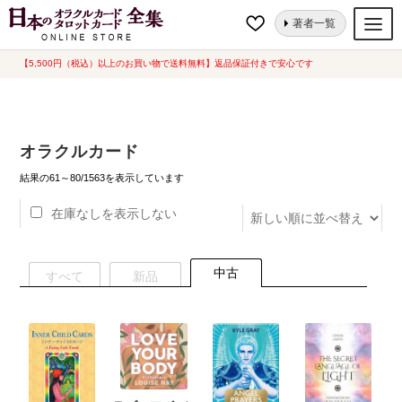
ナ
コ
ホーム
オラクルカード
ページ 4
著者一覧
ビ
ン
ゲ
テ
【5,500円（税込）以上のお買い物で送料無料】返品保証付きで安心です
オラクルカード
ー
ン
タロットカード
シ
ツ
ョ
へ
ルノルマンカード
オラクルカード
ン
ス
へ
キ
新
トランプ
結果の61～80/1563を表示しています
し
ス
ッ
い
在庫なしを表示しない
セット
キ
プ
順
ッ
新品一覧
プ
中古
すべて
新品
中古一覧
希少品
書籍
カード関連グッズ