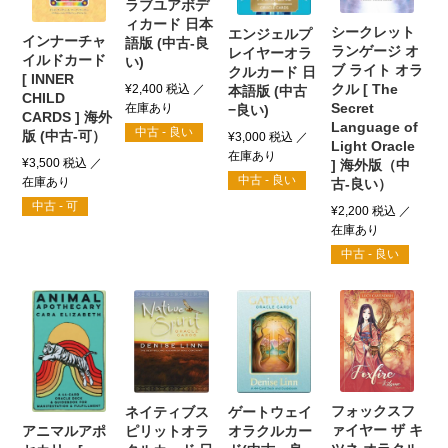
ラブユアボデ
ィカード 日本
シークレット
エンジェルプ
インナーチャ
語版 (中古-良
ランゲージ オ
レイヤーオラ
イルドカード
い)
ブ ライト オラ
クルカード 日
[ INNER
クル [ The
¥
2,400
税込
本語版 (中古
CHILD
Secret
−良い)
CARDS ] 海外
Language of
中古 - 良い
版 (中古-可）
¥
3,000
税込
Light Oracle
¥
3,500
税込
] 海外版（中
中古 - 良い
古-良い）
中古 - 可
¥
2,200
税込
中古 - 良い
フォックスフ
ネイティブス
ゲートウェイ
ァイヤー ザ キ
アニマルアポ
ピリットオラ
オラクルカー