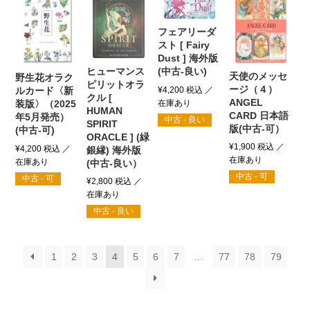
フェアリーダ
スト [ Fairy
Dust ] 海外版
ヒューマンス
(中古-良い)
天使のメッセ
野生花オラク
ピリットオラ
ージ（４）
¥
4,200
税込
ルカード〈新
クル [
ANGEL
装版〉（2025
HUMAN
CARD 日本語
年5月発売）
中古 - 良い
SPIRIT
版(中古-可）
(中古-可)
ORACLE ] (緑
¥
1,900
税込
¥
4,200
税込
銀縁) 海外版
(中古-良い）
中古 - 可
中古 - 可
¥
2,800
税込
中古 - 良い
1
2
3
4
5
6
7
…
77
78
79