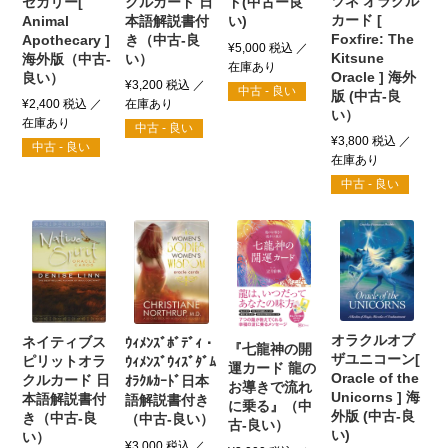
ツネ オラクル
セカリー[
クルカード 日
ド(中古ー良
カード [
Animal
本語解説書付
い)
Foxfire: The
Apothecary ]
き（中古-良
¥
5,000
税込
Kitsune
海外版（中古-
い）
Oracle ] 海外
良い）
¥
3,200
税込
中古 - 良い
版 (中古-良
¥
2,400
税込
い）
中古 - 良い
¥
3,800
税込
中古 - 良い
中古 - 良い
オラクルオブ
ネイティブス
ｳｨﾒﾝｽﾞﾎﾞﾃﾞｨ・
『七龍神の開
ザユニコーン[
ピリットオラ
ｳｨﾒﾝｽﾞｳｨｽﾞﾀﾞﾑ
運カード 龍の
Oracle of the
クルカード 日
ｵﾗｸﾙｶｰﾄﾞ日本
お導きで流れ
Unicorns ] 海
本語解説書付
語解説書付き
に乗る』（中
外版 (中古-良
き（中古-良
（中古-良い）
古-良い）
い)
い）
¥
3,000
税込