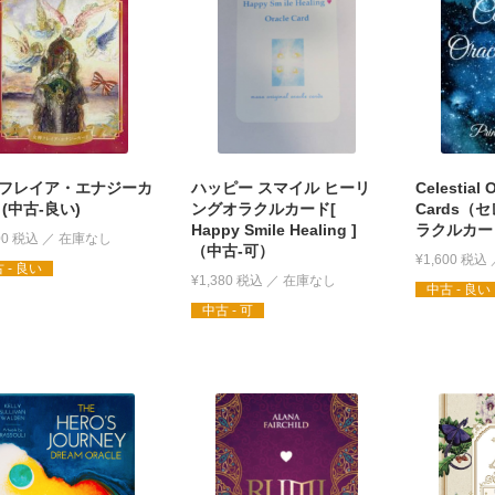
フレイア・エナジーカ
ハッピー スマイル ヒーリ
Celestial 
 (中古-良い)
ングオラクルカード[
Cards（
Happy Smile Healing ]
ラクルカー
00
税込
（中古-可）
¥
1,600
税込
 - 良い
¥
1,380
税込
中古 - 良い
中古 - 可