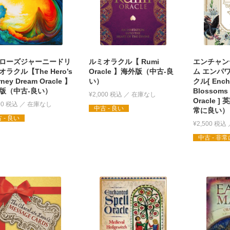
ローズジャーニードリ
ルミオラクル【 Rumi
エンチャン
ラクル【The Hero’s
Oracle 】海外版（中古-良
ム エンパ
rney Dream Oracle 】
い）
クル[ Ench
版（中古-良い）
Blossoms
¥
2,000
税込
Oracle 
00
税込
中古 - 良い
常に良い）
 - 良い
¥
2,500
税込
中古 - 非