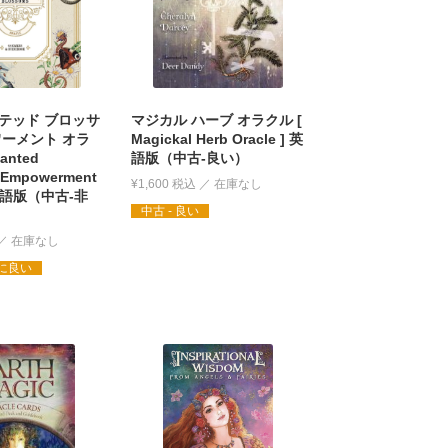
テッド ブロッサ
マジカル ハーブ オラクル [
ワーメント オラ
Magickal Herb Oracle ] 英
anted
語版（中古-良い）
 Empowerment
¥
1,600
税込
] 英語版（中古-非
中古 - 良い
常に良い