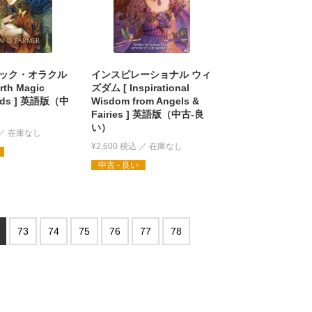
ック・オラクル
インスピレーショナル ウィ
rth Magic
ズダム [ Inspirational
ards ] 英語版（中
Wisdom from Angels &
Fairies ] 英語版（中古-良
い）
¥
2,600
税込
中古 - 良い
73
74
75
76
77
78