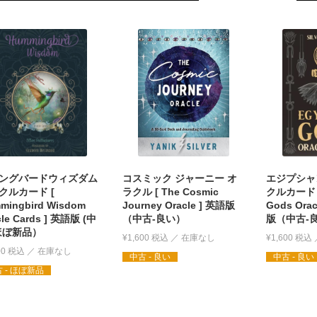
ングバードウィズダム
コスミック ジャーニー オ
エジプシャ
クルカード [
ラクル [ The Cosmic
クルカード [
mingbird Wisdom
Journey Oracle ] 英語版
Gods Orac
cle Cards ] 英語版 (中
（中古-良い）
版（中古-
ほぼ新品）
¥
1,600
税込
¥
1,600
税込
00
税込
中古 - 良い
中古 - 良い
 - ほぼ新品