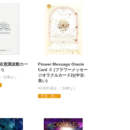
在意識波動カー
Flower Message Oracle
い)
Card Ⅱ (フラワーメッセー
ジオラクルカード2)(中古-
良い)
¥
3,800
税込
中古 - 良い