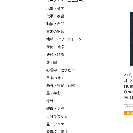
マーメイド・ユニコーン
人生・哲学
伝承・物語
動物・自然
古来の叡智
地球・パワーストーン
天使・神様
妖精・精霊
影・闇
心理学・セラピー
ハミ
日本の神々
オラ
易占・数秘・宿曜
Hum
Ora
星・宇宙
古-
海外
¥
2,5
聖母・女神
中古
自分でつくる
花・アロマ
観音様・龍神