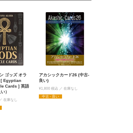
ン ゴッズ オラ
アカシックカード26 (中古-
 Egyptian
良い)
le Cards ] 英語
¥
1,800
税込
良い）
中古 - 良い