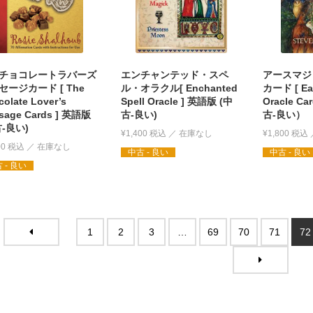
チョコレートラバーズ
エンチャンテッド・スペ
アースマジ
セージカード [ The
ル・オラクル[ Enchanted
カード [ Ea
olate Lover’s
Spell Oracle ] 英語版 (中
Oracle C
sage Cards ] 英語版
古-良い)
古-良い）
古-良い)
¥
1,400
税込
¥
1,800
税込
00
税込
中古 - 良い
中古 - 良い
 - 良い
1
2
3
…
69
70
71
72