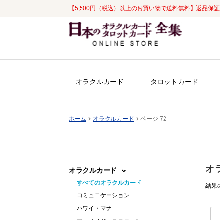
【5,500円（税込）以上のお買い物で送料無料】返品保
ナ
コ
ビ
ン
ゲ
テ
ー
ン
シ
ツ
オラクルカード
タロットカード
ョ
へ
ン
ス
へ
キ
ホーム
オラクルカード
ページ 72
ス
ッ
キ
プ
ッ
プ
オ
オラクルカード
すべてのオラクルカード
結果の
コミュニケーション
ハワイ・マナ