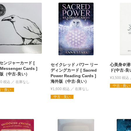
センジャーカード [
セイクレッド パワー リー
心美身＠潜
Messenger Cards ]
ディングカード [ Sacred
ド(中古-良
版（中古-良い）
Power Reading Cards ]
¥
3,500
税込
海外版（中古-良い）
00
税込
中古 - 良い
¥
1,600
税込
 - 良い
中古 - 良い