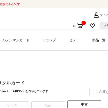
証付きで安心です
マイ
0
¥
0
個
の
商
ルノルマンカード
トランプ
セット
新品一覧
品
ラクルカード
新
1421～1440/1558を表示しています
在庫
し
い
中古
順
すべて
新品