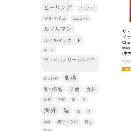
ヒーリング
フェアリー
マルセイユ
ユニコーン
ルノルマン
ザ・
メッ
ルノルマンカード
Choc
Mes
ルーン
(中
ヴィジョナリーカンパニ
¥
3,0
ー
中古
動物
個人作家
天使
和の叡智
女神
妖精
宇宙
愛
月
海外
猫
缶
花
鏡リュウジ
魔女
金縁
龍神