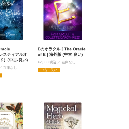
Oracle
Eのオラクル [ The Oracle
セレスティアルオ
of E ] 海外版 (中古-良い)
ド）(中古-良い)
¥
2,000
税込
中古 - 良い