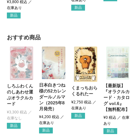
¥
3,800
税込
新品
新品
おすすめ商品
日本白きつね
【最新版】
しろふわくん
くまっちおら
様の52カレン
『オラクルカ
のしあわせ運
くるれたー
ダールノルマ
ード・カタロ
ぶオラクルカ
¥
2,750
税込
ン（2025年8
グ vol.6』
ード
月発売）
【無料配布】
¥
3,300
税込
新品
¥
4,200
税込
¥
0
税込
新品
新品
新品