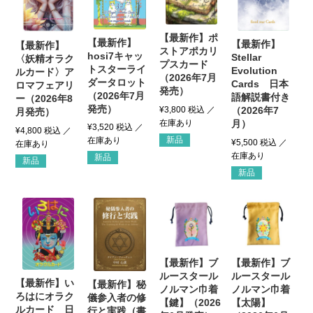
【最新作】ポ
【最新作】
【最新作】
【最新作】
ストアポカリ
hosi7キャッ
Stellar
〈妖精オラク
プスカード
トスターライ
Evolution
ルカード〉ア
（2026年7月
ダータロット
Cards 日本
ロマフェアリ
発売）
（2026年7月
語解説書付き
ー（2026年8
発売）
¥
3,800
税込
（2026年7
月発売）
月）
¥
3,520
税込
¥
4,800
税込
新品
¥
5,500
税込
新品
新品
新品
【最新作】ブ
【最新作】ブ
ルースタール
ルースタール
【最新作】い
【最新作】秘
ノルマン巾着
ノルマン巾着
ろはにオラク
儀参入者の修
【鍵】（2026
【太陽】
ルカード 日
行と実践（書