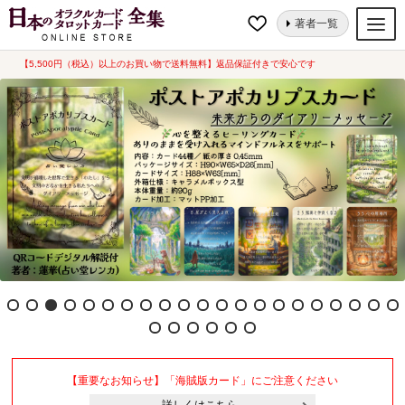
ナ
コ
著者一覧
ビ
ン
ゲ
テ
【5,500円（税込）以上のお買い物で送料無料】返品保証付きで安心です
オラクルカード
ー
ン
タロットカード
シ
ツ
ョ
へ
ルノルマンカード
ン
ス
へ
キ
トランプ
ス
ッ
セット
キ
プ
ッ
新品一覧
プ
中古一覧
希少品
書籍
【重要なお知らせ】「海賊版カード」にご注意ください
カード関連グッズ