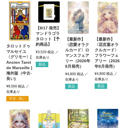
【8/17 発売】
マンドラゴラ
タロット【予
【最新作】
【最新作】
約商品】
〈花言葉オラ
〈恋愛オラク
タロットドゥ
クルカード〉
ルカード〉ロ
マルセイユ
¥
3,520
税込
フラワーフェ
マンスフェア
〈グリモー〉[
アリー（2026
リー（2026年
Ancien Tarot
新品
年8月発売）
8月発売）
de Marseille ]
海外版（中古-
¥
4,800
税込
¥
4,800
税込
良い)
新品
¥
8,500
税込
新品
中古 - 良い