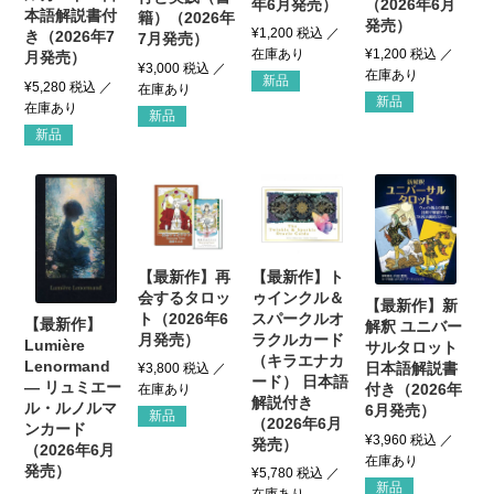
年6月発売）
（2026年6月
本語解説書付
籍）（2026年
発売）
¥
1,200
税込
き（2026年7
7月発売）
¥
1,200
税込
月発売）
¥
3,000
税込
新品
¥
5,280
税込
新品
新品
新品
【最新作】再
【最新作】ト
会するタロッ
ゥインクル＆
【最新作】新
ト（2026年6
スパークルオ
【最新作】
解釈 ユニバー
月発売）
ラクルカード
Lumière
サルタロット
（キラエナカ
Lenormand
日本語解説書
¥
3,800
税込
ード） 日本語
― リュミエー
付き（2026年
解説付き
ル・ルノルマ
6月発売）
新品
（2026年6月
ンカード
¥
3,960
税込
発売）
（2026年6月
発売）
¥
5,780
税込
新品