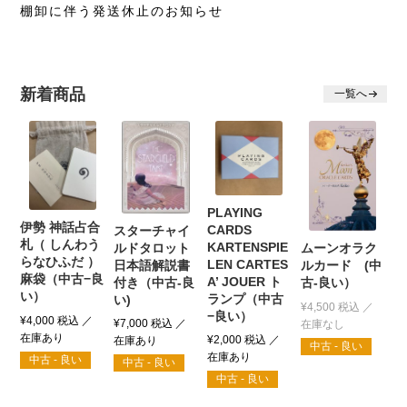
棚卸に伴う発送休止のお知らせ
新着商品
一覧へ
PLAYING
伊勢 神話占合
CARDS
スターチャイ
札（ しんわう
KARTENSPIE
ルドタロット
ムーンオラク
らなひふだ ）
LEN CARTES
日本語解説書
ルカード (中
麻袋（中古−良
A’ JOUER ト
付き（中古-良
古-良い）
い）
ランプ（中古
い)
¥
4,500
税込
−良い）
¥
4,000
税込
¥
7,000
税込
¥
2,000
税込
中古 - 良い
中古 - 良い
中古 - 良い
中古 - 良い