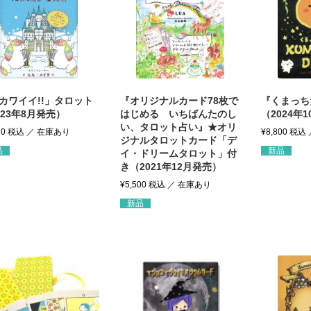
カワイイ!!」タロット
『オリジナルカード78枚で
『くまっち
023年8月発売）
はじめる いちばんたのし
（2024年
い、タロット占い』★オリ
20
税込
¥
8,800
税込
ジナルタロットカード「デ
品
新品
イ・ドリームタロット」付
き（2021年12月発売）
¥
5,500
税込
新品