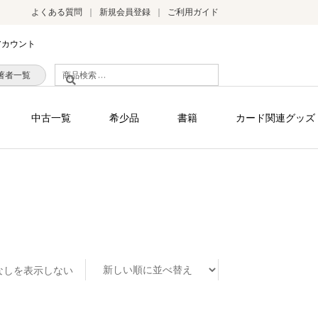
よくある質問
新規会員登録
ご利用ガイド
アカウント
検
著者一覧
索
対
中古一覧
希少品
書籍
カード関連グッズ
象:
なしを表示しない