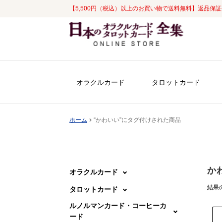
【5,500円（税込）以上のお買い物で送料無料】返品保
ナ
コ
ビ
ン
ゲ
テ
ー
ン
シ
ツ
オラクルカード
タロットカード
ョ
へ
ン
ス
へ
キ
ホーム
“かわいい”にタグ付けされた商品
ス
ッ
キ
プ
ッ
プ
か
オラクルカード
結果の
タロットカード
ルノルマンカード・コーヒーカ
ード