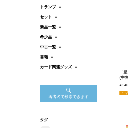
トランプ
セット
新品一覧
希少品
中古一覧
書籍
カード関連グッズ
「超
(中
¥
3,4
中古
著者名で検索できます
タグ