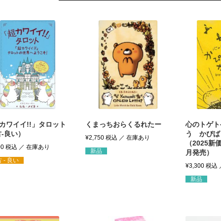
カワイイ!!」タロット
くまっちおらくるれたー
心のトゲト
古-良い）
う かぴば
¥
2,750
税込
（2025新
00
税込
新品
月発売）
 - 良い
¥
3,300
税込
新品