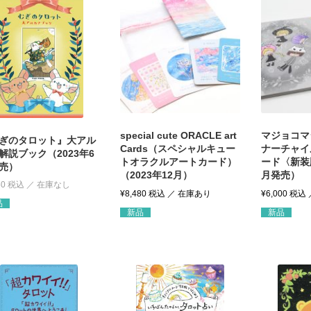
special cute ORACLE art
マジョコマ
ぎのタロット』大アル
Cards（スペシャルキュー
ナーチャイ
解説ブック（2023年6
トオラクルアートカード）
ード〈新装版
売）
（2023年12月）
月発売）
50
税込
¥
8,480
税込
¥
6,000
税込
品
新品
新品