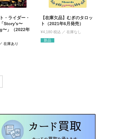
ト・ライダー・
【在庫欠品】むぎのタロッ
Story’s〜
ト（2021年6月発売）
ling〜」（2022年
¥
4,180
税込
新品