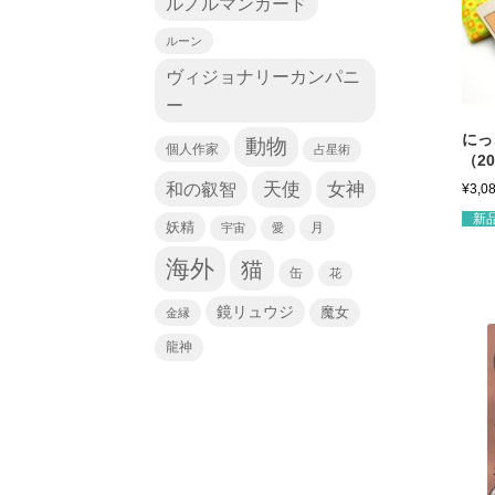
ルノルマンカード
ルーン
ヴィジョナリーカンパニ
ー
にっ
動物
個人作家
占星術
（2
天使
和の叡智
女神
¥
3,0
新
妖精
宇宙
愛
月
海外
猫
缶
花
鏡リュウジ
魔女
金縁
龍神