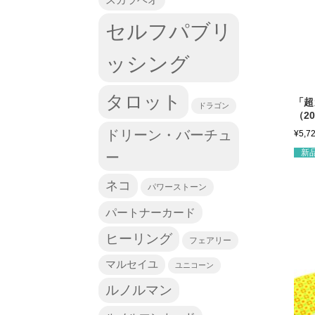
セルフパブリ
ッシング
タロット
「超
ドラゴン
（2
ドリーン・バーチュ
¥
5,7
新
ー
ネコ
パワーストーン
パートナーカード
ヒーリング
フェアリー
マルセイユ
ユニコーン
ルノルマン