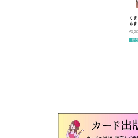
くま
るま
¥
3,3
新