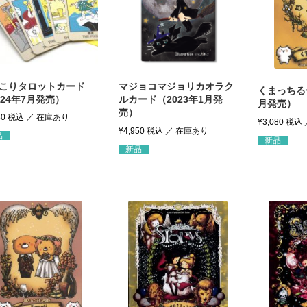
こりタロットカード
マジョコマジョリカオラク
くまっちるー
024年7月発売）
ルカード（2023年1月発
月発売）
売）
80
税込
¥
3,080
税込
¥
4,950
税込
品
新品
新品