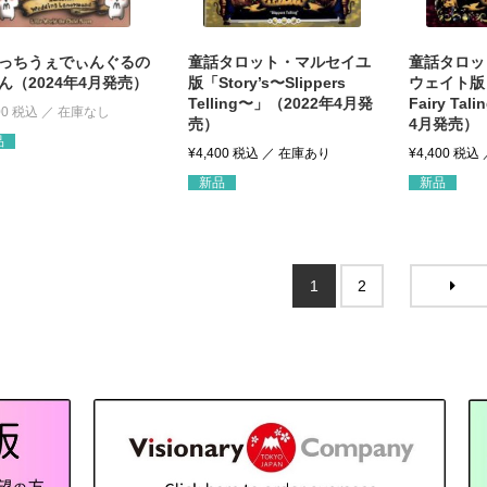
っちうぇでぃんぐるの
童話タロット・マルセイユ
童話タロッ
ん（2024年4月発売）
版「Story’s〜Slippers
ウェイト版「
Telling〜」（2022年4月発
Fairy Ta
00
税込
売）
4月発売）
品
¥
4,400
税込
¥
4,400
税込
新品
新品
1
2