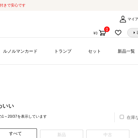
証付きで安心です
マイ
0
¥
0
個
の
商
ルノルマンカード
トランプ
セット
新品一覧
品
わいい
新
1～20/37を表示しています
在庫
し
い
すべて
順
新品
中古