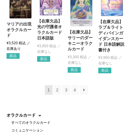
【在庫欠品】
【在庫欠品】
マリアの出現
光の守護者オ
ラブ＆ライト
オラクルカー
【在庫欠品】
ラクルカード
ディバインガ
ド
サリーのダー
日本語版
イダンスカー
¥
3,520
税込
キニーオラク
ド 日本語解説
¥
3,850
税込
ルカード
書付き
新品
¥
3,300
税込
¥
3,960
税込
新品
新品
新品
1
2
3
4
オラクルカード
すべてのオラクルカード
コミュニケーション