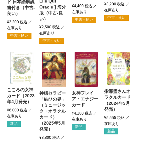
Elle Qui
ド 日本語解説
¥
3,200
税込
¥
4,400
税込
Oracle ] 海外
書付き（中古-
版（中古-良
良い）
中古 - 良い
い）
中古 - 良い
¥
3,200
税込
¥
2,500
税込
中古 - 良い
中古 - 良い
こころの女神
指導霊さんオ
女神フレイ
神様セラピー
カード（2023
ラクルカード
ア・エナジー
「結ひの界」
年4月発売）
（2024年3月
カード
（ミュージッ
発売）
¥
6,000
税込
ク・オラクル
¥
4,180
税込
カード）
¥
5,555
税込
（2025年5月
新品
新品
発売）
新品
¥
8,800
税込