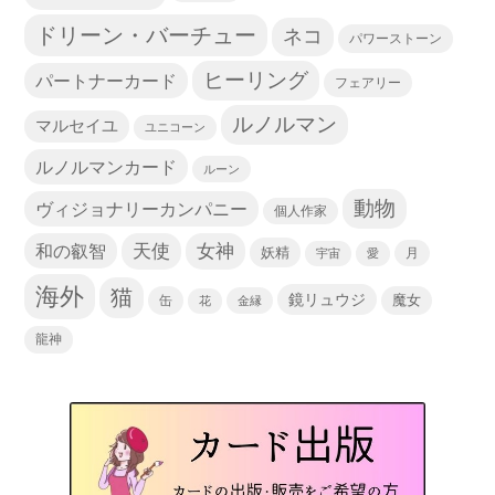
ドリーン・バーチュー
ネコ
パワーストーン
ヒーリング
パートナーカード
フェアリー
ルノルマン
マルセイユ
ユニコーン
ルノルマンカード
ルーン
動物
ヴィジョナリーカンパニー
個人作家
天使
和の叡智
女神
妖精
宇宙
愛
月
海外
猫
鏡リュウジ
缶
魔女
花
金縁
龍神