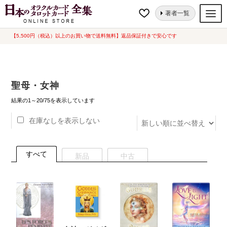
ナ
コ
ホーム
オラクルカード
聖母・女神
著者一覧
ビ
ン
ゲ
テ
【5,500円（税込）以上のお買い物で送料無料】返品保証付きで安心です
オラクルカード
ー
ン
タロットカード
シ
ツ
ョ
へ
ルノルマンカード
聖母・女神
ン
ス
へ
キ
新
トランプ
結果の1～20/75を表示しています
し
ス
ッ
い
在庫なしを表示しない
セット
キ
プ
順
ッ
新品一覧
プ
すべて
新品
中古
中古一覧
希少品
書籍
カード関連グッズ