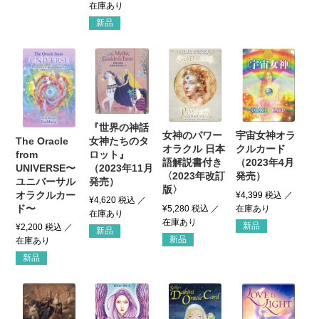
新品
『世界の神話
女神のパワー
宇宙女神オラ
女神たちのタ
The Oracle
オラクル 日本
クルカード
ロット』
from
語解説書付き
（2023年4月
（2023年11月
UNIVERSE〜
〈2023年改訂
発売）
発売）
ユニバーサル
版〉
オラクルカー
¥
4,399
税込
¥
4,620
税込
ド〜
¥
5,280
税込
新品
¥
2,200
税込
新品
新品
新品