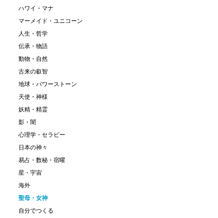
ハワイ・マナ
マーメイド・ユニコーン
人生・哲学
伝承・物語
動物・自然
古来の叡智
地球・パワーストーン
天使・神様
妖精・精霊
影・闇
心理学・セラピー
日本の神々
易占・数秘・宿曜
星・宇宙
海外
聖母・女神
自分でつくる