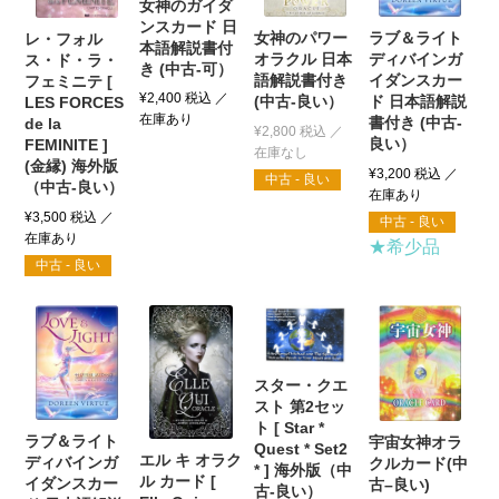
女神のガイダ
ンスカード 日
ラブ＆ライト
女神のパワー
レ・フォル
本語解説書付
ディバインガ
オラクル 日本
ス・ド・ラ・
き (中古-可）
イダンスカー
語解説書付き
フェミニテ [
¥
2,400
税込
ド 日本語解説
(中古-良い）
LES FORCES
書付き (中古-
de la
¥
2,800
税込
良い）
FEMINITE ]
(金縁) 海外版
¥
3,200
税込
中古 - 良い
（中古-良い）
¥
3,500
税込
中古 - 良い
★希少品
中古 - 良い
スター・クエ
スト 第2セッ
ト [ Star *
ラブ＆ライト
宇宙女神オラ
Quest * Set2
エル キ オラク
ディバインガ
クルカード(中
* ] 海外版（中
ル カード [
イダンスカー
古–良い)
古-良い）