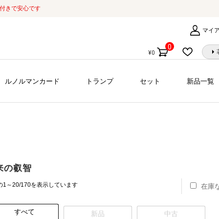
証付きで安心です
マイ
0
¥
0
個
の
商
ルノルマンカード
トランプ
セット
新品一覧
品
来の叡智
新
1～20/170を表示しています
在庫
し
い
すべて
順
新品
中古