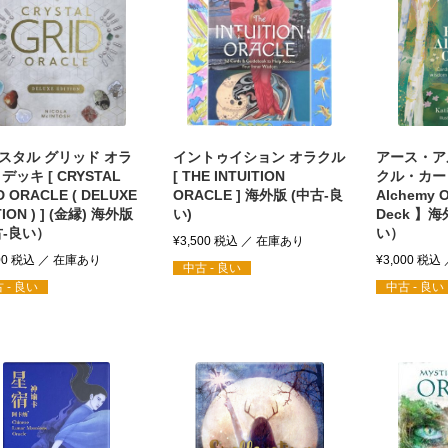
スタル グリッド オラ
イントゥイション オラクル
アース・ア
デッキ [ CRYSTAL
[ THE INTUITION
クル・カード
D ORACLE ( DELUXE
ORACLE ] 海外版 (中古-良
Alchemy O
TION ) ] (金縁) 海外版
い)
Deck 】
古-良い）
い）
¥
3,500
税込
00
税込
¥
3,000
税込
中古 - 良い
 - 良い
中古 - 良い