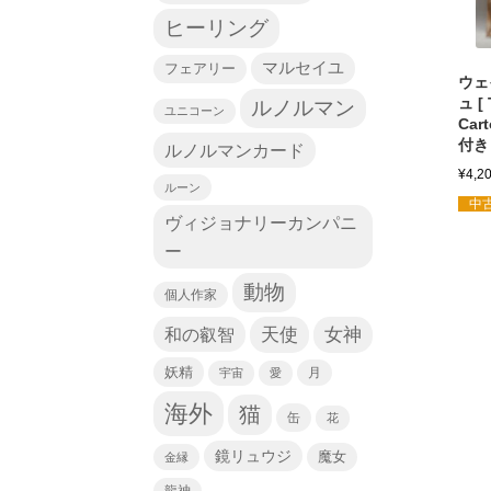
ヒーリング
マルセイユ
フェアリー
ウェ
ュ [ 
ルノルマン
ユニコーン
Car
付き
ルノルマンカード
¥
4,2
ルーン
中古
ヴィジョナリーカンパニ
ー
動物
個人作家
天使
和の叡智
女神
妖精
宇宙
愛
月
海外
猫
缶
花
鏡リュウジ
魔女
金縁
龍神