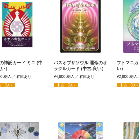
の神託カード ミニ (中
パスオブザソウル 運命のオ
フトマニカ
良い）
ラクルカード (中古-良い）
い）
00
税込
¥
4,800
税込
¥
2,800
税込
 - 良い
中古 - 良い
中古 - 良い