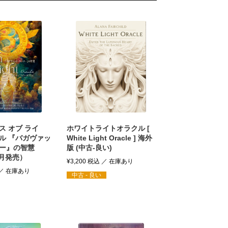
ス オブ ライ
ホワイトライトオラクル [
ル 『バガヴァッ
White Light Oracle ] 海外
ー』の智慧
版 (中古-良い)
2月発売）
¥
3,200
税込
中古 - 良い