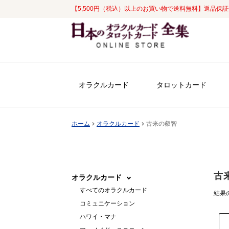
【5,500円（税込）以上のお買い物で送料無料】返品保
ナ
コ
ビ
ン
ゲ
テ
ー
ン
シ
ツ
オラクルカード
タロットカード
ョ
へ
ン
ス
へ
キ
ホーム
オラクルカード
古来の叡智
ス
ッ
キ
プ
ッ
プ
古
オラクルカード
すべてのオラクルカード
結果の
コミュニケーション
ハワイ・マナ