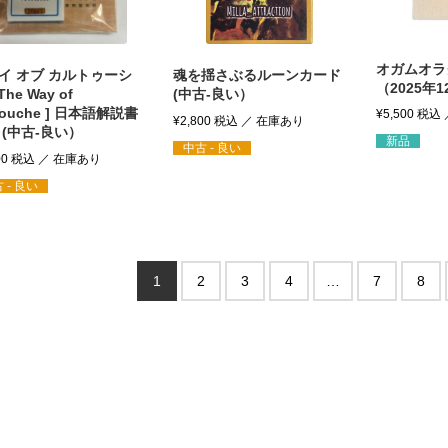
オガムオラ
イ オブ カルトゥーシ
魂を揺さぶるルーンカード
（2025年
The Way of
(中古-良い）
touche ] 日本語解説書
¥
5,500
税込
¥
2,800
税込
 (中古-良い）
新品
中古 - 良い
00
税込
 - 良い
1
2
3
4
…
7
8