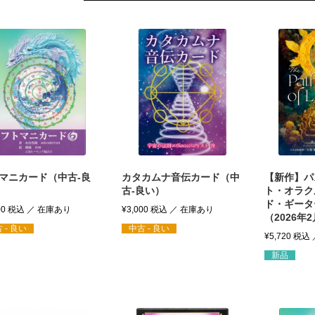
マニカード（中古-良
カタカムナ音伝カード（中
【新作】パ
古-良い）
ト・オラク
ド・ギータ
00
税込
¥
3,000
税込
（2026年
 - 良い
中古 - 良い
¥
5,720
税込
新品