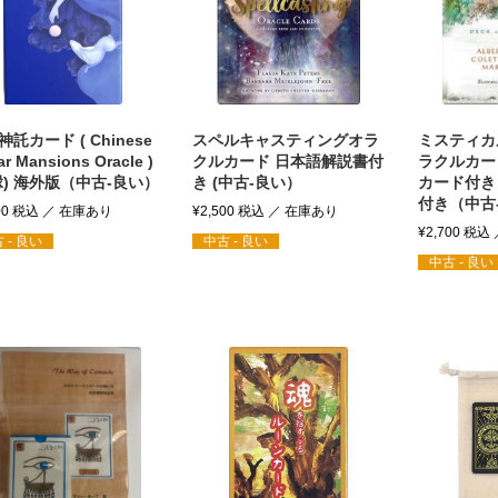
託カード ( Chinese
スペルキャスティングオラ
ミスティカ
r Mansions Oracle )
クルカード 日本語解説書付
ラクルカー
縁) 海外版（中古-良い）
き (中古-良い）
カード付き
付き（中古
00
税込
¥
2,500
税込
¥
2,700
税込
 - 良い
中古 - 良い
中古 - 良い