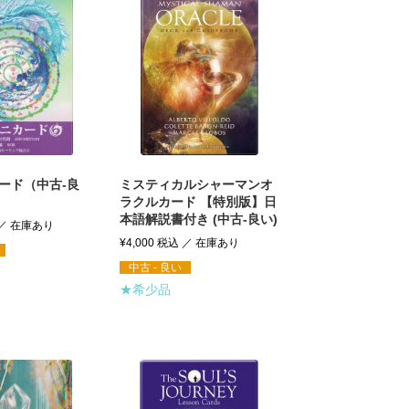
ード（中古-良
ミスティカルシャーマンオ
ラクルカード 【特別版】日
本語解説書付き (中古-良い)
¥
4,000
税込
中古 - 良い
★希少品