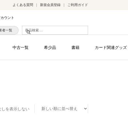
よくある質問
新規会員登録
ご利用ガイド
アカウント
検
著者一覧
索
対
中古一覧
希少品
書籍
カード関連グッズ
象:
なしを表示しない