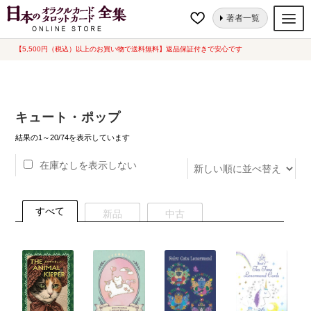
ナ
コ
ホーム
ルノルマンカード・コーヒーカード
キュート・ポップ
著者一覧
ビ
ン
ゲ
テ
【5,500円（税込）以上のお買い物で送料無料】返品保証付きで安心です
オラクルカード
ー
ン
タロットカード
シ
ツ
ョ
へ
ルノルマンカード
キュート・ポップ
ン
ス
へ
キ
新
トランプ
結果の1～20/74を表示しています
し
ス
ッ
い
在庫なしを表示しない
セット
キ
プ
順
ッ
新品一覧
プ
すべて
新品
中古
中古一覧
希少品
書籍
カード関連グッズ