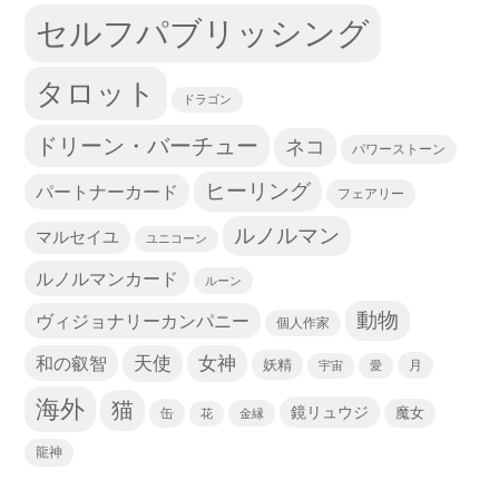
セルフパブリッシング
タロット
ドラゴン
ドリーン・バーチュー
ネコ
パワーストーン
ヒーリング
パートナーカード
フェアリー
ルノルマン
マルセイユ
ユニコーン
ルノルマンカード
ルーン
動物
ヴィジョナリーカンパニー
個人作家
天使
和の叡智
女神
妖精
宇宙
愛
月
海外
猫
鏡リュウジ
缶
魔女
花
金縁
龍神