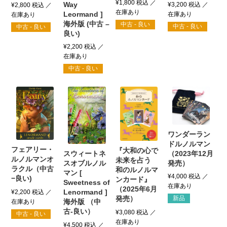
¥
1,800
税込
Way
¥
3,200
税込
¥
2,800
税込
Leormand ]
海外版 (中古 –
中古 - 良い
中古 - 良い
中古 - 良い
良い)
¥
2,200
税込
中古 - 良い
ワンダーラン
ドルノルマン
フェアリー・
『大和の心で
（2023年12月
スウィートネ
ルノルマンオ
未来を占う
発売）
スオブルノル
ラクル（中古
和のルノルマ
マン [
¥
4,000
税込
−良い)
ンカード』
Sweetness of
（2025年6月
Lenormand ]
¥
2,200
税込
発売）
新品
海外版 （中
古-良い）
¥
3,080
税込
中古 - 良い
¥
4,500
税込