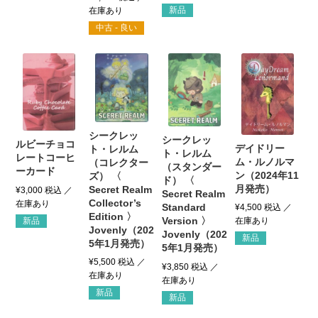
新品
中古 - 良い
シークレッ
シークレッ
ルビーチョコ
デイドリー
ト・レルム
ト・レルム
レートコーヒ
ム・ルノルマ
（コレクター
（スタンダー
ーカード
ン（2024年11
ズ） 〈
ド） 〈
月発売）
Secret Realm
¥
3,000
税込
Secret Realm
Collector’s
Standard
¥
4,500
税込
Edition 〉
Version 〉
新品
Jovenly（202
Jovenly（202
新品
5年1月発売）
5年1月発売）
¥
5,500
税込
¥
3,850
税込
新品
新品