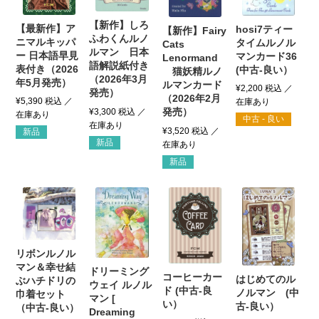
【新作】しろ
【最新作】ア
hosi7ティー
【新作】Fairy
ふわくんルノ
ニマルキッパ
タイムルノル
Cats
ルマン 日本
ー 日本語早見
マンカード36
Lenormand
語解説紙付き
表付き（2026
(中古-良い）
猫妖精ルノ
（2026年3月
年5月発売）
ルマンカード
¥
2,200
税込
発売）
（2026年2月
¥
5,390
税込
発売）
¥
3,300
税込
中古 - 良い
¥
3,520
税込
新品
新品
新品
リボンルノル
マン＆幸せ結
ドリーミング
コーヒーカー
はじめてのル
ぶハチドリの
ウェイ ルノル
ド (中古-良
ノルマン (中
巾着セット
マン [
い）
古-良い）
（中古-良い）
Dreaming