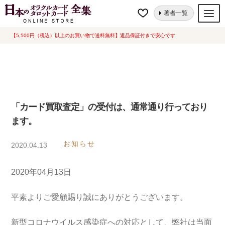
ナ
コ
ホーム
「カード買取査定」の受付は、通常通り行っております。
著者一覧
ビ
ン
ゲ
テ
【5,500円（税込）以上のお買い物で送料無料】返品保証付きで安心です
オラクルカード
ー
ン
タロットカード
シ
ツ
ョ
へ
ルノルマンカード
ン
ス
へ
キ
トランプ
「カード買取査定」の受付は、通常通り行っており
ス
ッ
ます。
セット
キ
プ
ッ
新品一覧
お知らせ
2020.04.13
プ
中古一覧
2020年04月13日
希少品
平素よりご愛顧賜り誠にありがとうございます。
書籍
新型コロナウイルス感染症への対応として、弊社は当面
カード関連グッズ