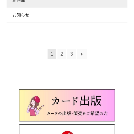
お知らせ
投
1
2
3
稿
の
ペ
ー
ジ
送
り