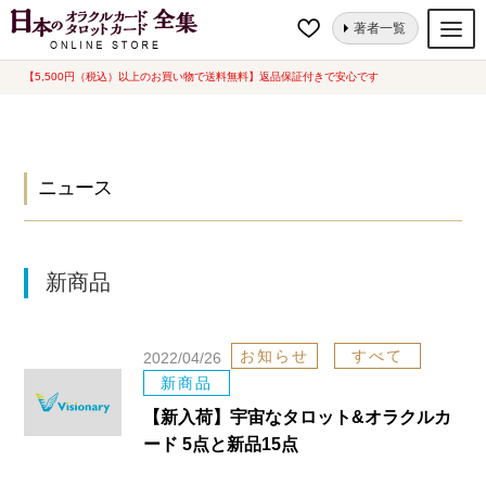
ナ
コ
ホーム
ニュース
すべて
新商品
著者一覧
ビ
ン
ゲ
テ
【5,500円（税込）以上のお買い物で送料無料】返品保証付きで安心です
オラクルカード
ー
ン
タロットカード
シ
ツ
ョ
へ
ルノルマンカード
ン
ス
ニュース
へ
キ
トランプ
ス
ッ
セット
キ
プ
新商品
ッ
新品一覧
プ
中古一覧
お知らせ
すべて
2022/04/26
新商品
希少品
【新入荷】宇宙なタロット&オラクルカ
書籍
ード 5点と新品15点
カード関連グッズ