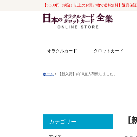
【5,500円（税込）以上のお買い物で送料無料】返品保
ナ
コ
ビ
ン
ゲ
テ
ー
ン
シ
ツ
オラクルカード
タロットカード
ョ
へ
ン
ス
へ
キ
ホーム
【新入荷】約10点入荷致しました。
ス
ッ
キ
プ
ッ
プ
【
カテゴリー
すべて