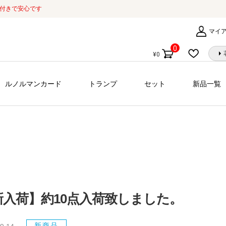
証付きで安心です
マイ
0
¥
0
個
の
商
ルノルマンカード
トランプ
セット
新品一覧
品
新入荷】約10点入荷致しました。
新商品