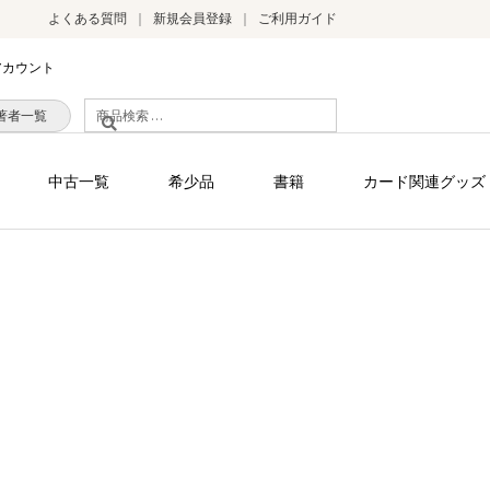
よくある質問
新規会員登録
ご利用ガイド
アカウント
検
著者一覧
索
対
中古一覧
希少品
書籍
カード関連グッズ
象: