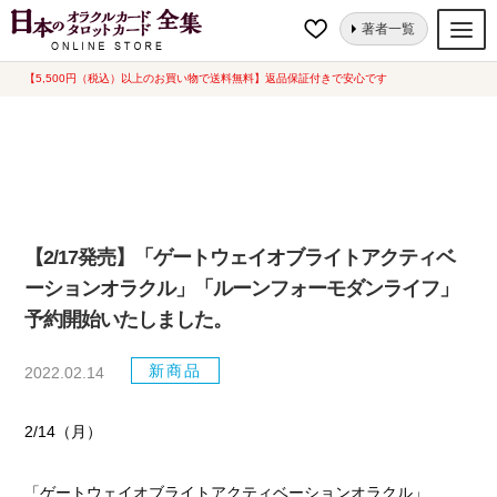
ナ
コ
ホーム
【2/17発売】「ゲートウェイオブライトアクティベーションオラ
著者一覧
ビ
ン
クル」「ルーンフォーモダンライフ」 予約開始いたしました。
ゲ
テ
【5,500円（税込）以上のお買い物で送料無料】返品保証付きで安心です
オラクルカード
ー
ン
タロットカード
シ
ツ
ョ
へ
ルノルマンカード
ン
ス
へ
キ
トランプ
ス
ッ
【2/17発売】「ゲートウェイオブライトアクティベ
セット
キ
プ
ーションオラクル」「ルーンフォーモダンライフ」
ッ
新品一覧
予約開始いたしました。
プ
中古一覧
新商品
2022.02.14
希少品
2/14（月）
書籍
「ゲートウェイオブライトアクティベーションオラクル」
カード関連グッズ