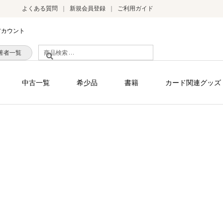
よくある質問
新規会員登録
ご利用ガイド
アカウント
検
著者一覧
索
対
中古一覧
希少品
書籍
カード関連グッズ
象: