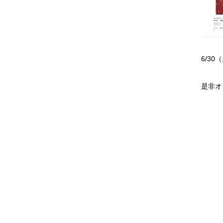
6/3
是非オ