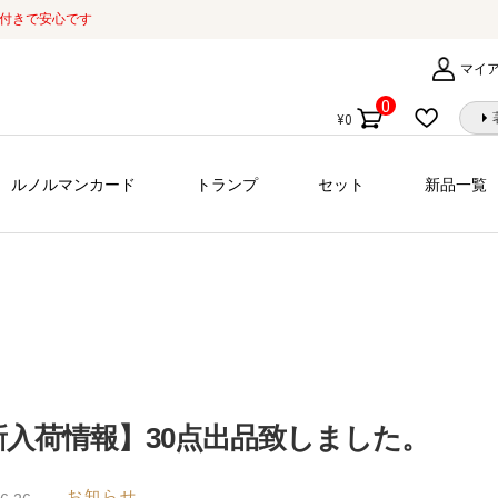
証付きで安心です
マイ
0
¥
0
個
の
商
ルノルマンカード
トランプ
セット
新品一覧
品
新入荷情報】30点出品致しました。
お知らせ