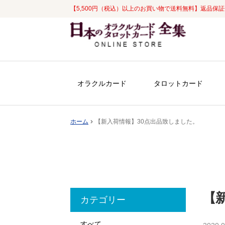
【5,500円（税込）以上のお買い物で送料無料】返品保
ナ
コ
ビ
ン
ゲ
テ
ー
ン
シ
ツ
オラクルカード
タロットカード
ョ
へ
ン
ス
へ
キ
ホーム
【新入荷情報】30点出品致しました。
ス
ッ
キ
プ
ッ
プ
【
カテゴリー
すべて