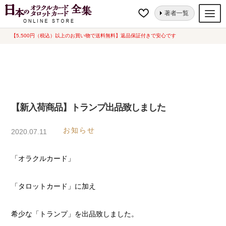
ナ
コ
ホーム
【新入荷商品】トランプ出品致しました
著者一覧
ビ
ン
ゲ
テ
【5,500円（税込）以上のお買い物で送料無料】返品保証付きで安心です
オラクルカード
ー
ン
タロットカード
シ
ツ
ョ
へ
ルノルマンカード
ン
ス
へ
キ
トランプ
【新入荷商品】トランプ出品致しました
ス
ッ
セット
キ
プ
お知らせ
2020.07.11
ッ
新品一覧
プ
「オラクルカード」
中古一覧
希少品
「タロットカード」に加え
書籍
希少な「トランプ」を出品致しました。
カード関連グッズ