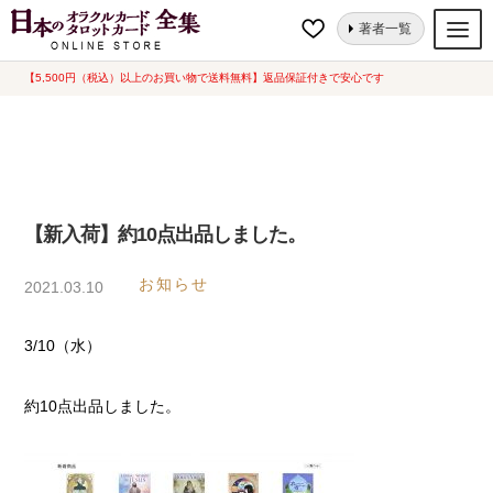
ナ
コ
ホーム
【新入荷】約10点出品しました。
著者一覧
ビ
ン
ゲ
テ
【5,500円（税込）以上のお買い物で送料無料】返品保証付きで安心です
オラクルカード
ー
ン
タロットカード
シ
ツ
ョ
へ
ルノルマンカード
ン
ス
へ
キ
トランプ
【新入荷】約10点出品しました。
ス
ッ
セット
キ
プ
お知らせ
2021.03.10
ッ
新品一覧
プ
3/10（水）
中古一覧
希少品
約10点出品しました。
書籍
カード関連グッズ