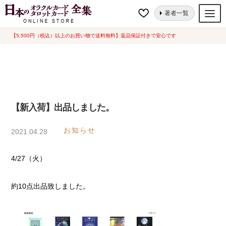
ナ
コ
ホーム
【新入荷】出品しました。
著者一覧
ビ
ン
ゲ
テ
【5,500円（税込）以上のお買い物で送料無料】返品保証付きで安心です
オラクルカード
ー
ン
タロットカード
シ
ツ
ョ
へ
ルノルマンカード
ン
ス
へ
キ
トランプ
【新入荷】出品しました。
ス
ッ
セット
キ
プ
お知らせ
2021.04.28
ッ
新品一覧
プ
4/27（火）
中古一覧
希少品
約10点出品致しました。
書籍
カード関連グッズ