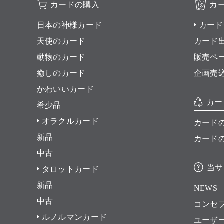
カードの購入
カ
日本の神様カード
カード
天使のカード
カード
動物のカード
販売ペ
癒しのカード
企画売
かわいいカード
カー
希少品
オラクルカード
カード
新品
カード
中古
当サ
タロットカード
新品
NEWS
中古
コンセ
ルノルマンカード
ユーザ