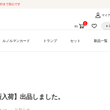
証付きで安心です
マイ
0
¥
0
個
の
商
ルノルマンカード
トランプ
セット
新品一覧
品
新入荷】出品しました。
お知らせ