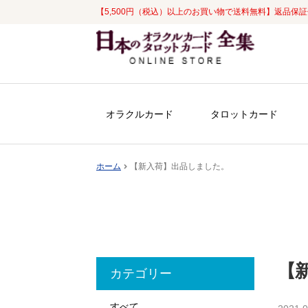
【5,500円（税込）以上のお買い物で送料無料】返品保
ナ
コ
ビ
ン
ゲ
テ
ー
ン
シ
ツ
オラクルカード
タロットカード
ョ
へ
ン
ス
へ
キ
ホーム
【新入荷】出品しました。
ス
ッ
キ
プ
ッ
プ
【
カテゴリー
すべて