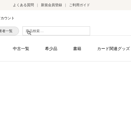
よくある質問
新規会員登録
ご利用ガイド
アカウント
検
著者一覧
索
対
中古一覧
希少品
書籍
カード関連グッズ
象: