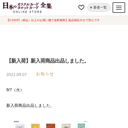
ナ
コ
ホーム
【新入荷】新入荷商品出品しました。
著者一覧
ビ
ン
ゲ
テ
【5,500円（税込）以上のお買い物で送料無料】返品保証付きで安心です
オラクルカード
ー
ン
タロットカード
シ
ツ
ョ
へ
ルノルマンカード
ン
ス
へ
キ
トランプ
【新入荷】新入荷商品出品しました。
ス
ッ
セット
キ
プ
お知らせ
2021.09.07
ッ
新品一覧
プ
9/7（火）
中古一覧
希少品
新入荷商品出品しました。
書籍
カード関連グッズ