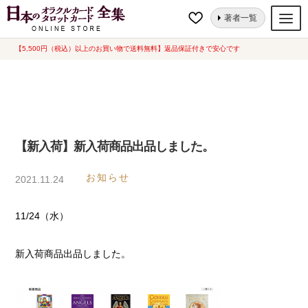
ナ
コ
ホーム
【新入荷】新入荷商品出品しました。
著者一覧
ビ
ン
ゲ
テ
【5,500円（税込）以上のお買い物で送料無料】返品保証付きで安心です
オラクルカード
ー
ン
タロットカード
シ
ツ
ョ
へ
ルノルマンカード
ン
ス
へ
キ
トランプ
【新入荷】新入荷商品出品しました。
ス
ッ
セット
キ
プ
お知らせ
2021.11.24
ッ
新品一覧
プ
11/24（水）
中古一覧
希少品
新入荷商品出品しました。
書籍
カード関連グッズ