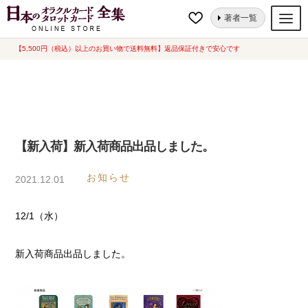
ナ
コ
ホーム
【新入荷】新入荷商品出品しました。
著者一覧
ビ
ン
ゲ
テ
【5,500円（税込）以上のお買い物で送料無料】返品保証付きで安心です
オラクルカード
ー
ン
タロットカード
シ
ツ
ョ
へ
ルノルマンカード
ン
ス
へ
キ
トランプ
【新入荷】新入荷商品出品しました。
ス
ッ
セット
キ
プ
お知らせ
2021.12.01
ッ
新品一覧
プ
12/1（水）
中古一覧
希少品
新入荷商品出品しました。
書籍
カード関連グッズ