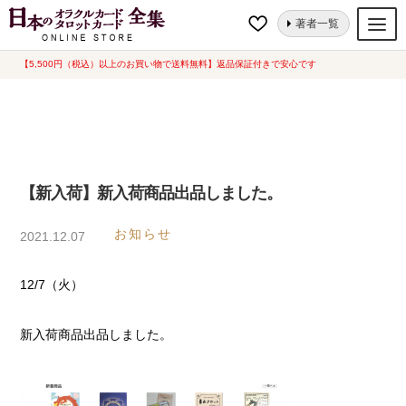
ナ
コ
ホーム
【新入荷】新入荷商品出品しました。
著者一覧
ビ
ン
ゲ
テ
【5,500円（税込）以上のお買い物で送料無料】返品保証付きで安心です
オラクルカード
ー
ン
タロットカード
シ
ツ
ョ
へ
ルノルマンカード
ン
ス
へ
キ
トランプ
【新入荷】新入荷商品出品しました。
ス
ッ
セット
キ
プ
お知らせ
2021.12.07
ッ
新品一覧
プ
12/7（火）
中古一覧
希少品
新入荷商品出品しました。
書籍
カード関連グッズ