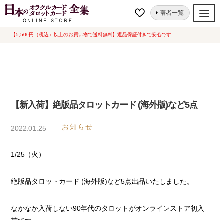
ナ
コ
ホーム
【新入荷】絶版品タロットカード (海外版)など5点
著者一覧
ビ
ン
ゲ
テ
【5,500円（税込）以上のお買い物で送料無料】返品保証付きで安心です
オラクルカード
ー
ン
タロットカード
シ
ツ
ョ
へ
ルノルマンカード
ン
ス
へ
キ
トランプ
【新入荷】絶版品タロットカード (海外版)など5点
ス
ッ
セット
キ
プ
お知らせ
2022.01.25
ッ
新品一覧
プ
1/25（火）
中古一覧
希少品
絶版品タロットカード (海外版)など5点出品いたしました。
書籍
なかなか入荷しない90年代のタロットがオンラインストア初入
カード関連グッズ