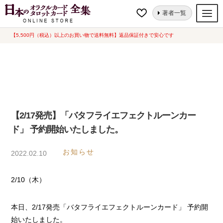
ナ
コ
ホーム
【2/17発売】「バタフライエフェクトルーンカード」 予約開始い
著者一覧
ビ
ン
たしました。
ゲ
テ
【5,500円（税込）以上のお買い物で送料無料】返品保証付きで安心です
オラクルカード
ー
ン
タロットカード
シ
ツ
ョ
へ
ルノルマンカード
ン
ス
へ
キ
トランプ
ス
ッ
【2/17発売】「バタフライエフェクトルーンカー
セット
キ
プ
ド」 予約開始いたしました。
ッ
新品一覧
プ
お知らせ
2022.02.10
中古一覧
2/10（木）
希少品
書籍
本日、2/17発売「バタフライエフェクトルーンカード」 予約開
始いたしました。
カード関連グッズ