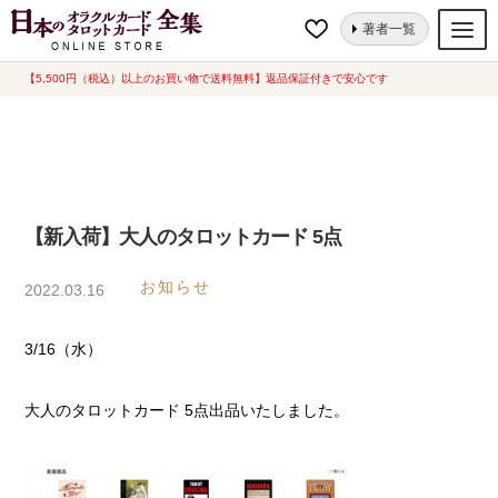
ナ
コ
ホーム
【新入荷】大人のタロットカード 5点
著者一覧
ビ
ン
ゲ
テ
【5,500円（税込）以上のお買い物で送料無料】返品保証付きで安心です
オラクルカード
ー
ン
タロットカード
シ
ツ
ョ
へ
ルノルマンカード
ン
ス
へ
キ
トランプ
【新入荷】大人のタロットカード 5点
ス
ッ
セット
キ
プ
お知らせ
2022.03.16
ッ
新品一覧
プ
3/16（水）
中古一覧
希少品
大人のタロットカード 5点出品いたしました。
書籍
カード関連グッズ