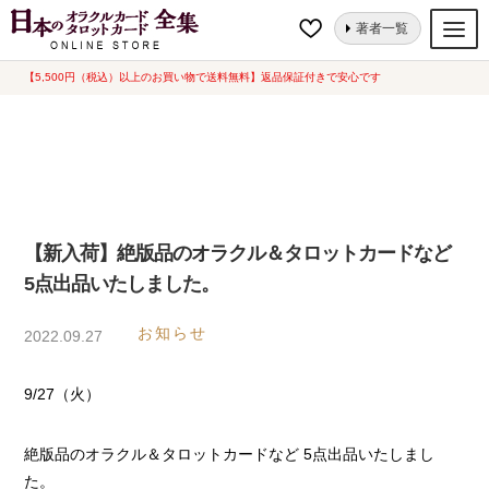
ナ
コ
ホーム
【新入荷】絶版品のオラクル＆タロットカードなど 5点出品いた
著者一覧
ビ
ン
しました。
ゲ
テ
【5,500円（税込）以上のお買い物で送料無料】返品保証付きで安心です
オラクルカード
ー
ン
タロットカード
シ
ツ
ョ
へ
ルノルマンカード
ン
ス
へ
キ
トランプ
ス
ッ
【新入荷】絶版品のオラクル＆タロットカードなど
セット
キ
プ
5点出品いたしました。
ッ
新品一覧
プ
お知らせ
2022.09.27
中古一覧
9/27（火）
希少品
書籍
絶版品のオラクル＆タロットカードなど 5点出品いたしまし
た。
カード関連グッズ