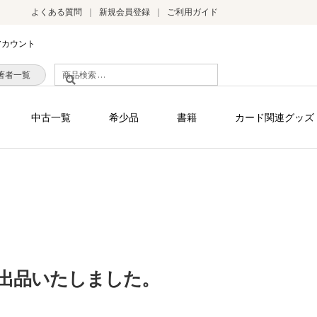
よくある質問
新規会員登録
ご利用ガイド
アカウント
検
著者一覧
索
対
中古一覧
希少品
書籍
カード関連グッズ
象:
出品いたしました。