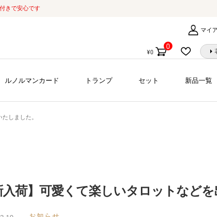
証付きで安心です
マイ
0
¥
0
個
の
商
ルノルマンカード
トランプ
セット
新品一覧
品
いたしました。
新入荷】可愛くて楽しいタロットなどを
お知らせ