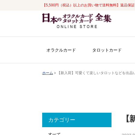
【5,500円（税込）以上のお買い物で送料無料】返品保
ナ
コ
ビ
ン
ゲ
テ
ー
ン
シ
ツ
オラクルカード
タロットカード
ョ
へ
ン
ス
へ
キ
ホーム
【新入荷】可愛くて楽しいタロットなどを出品
ス
ッ
キ
プ
ッ
プ
【
カテゴリー
すべて