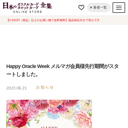
ナ
コ
ホーム
Happy Oracle Week メルマガ会員様先行期間がスタートしまし
著者一覧
ビ
ン
た。
ゲ
テ
【5,500円（税込）以上のお買い物で送料無料】返品保証付きで安心です
オラクルカード
ー
ン
タロットカード
シ
ツ
ョ
へ
ルノルマンカード
ン
ス
へ
キ
トランプ
ス
ッ
Happy Oracle Week メルマガ会員様先行期間がスタ
セット
キ
プ
ートしました。
ッ
新品一覧
プ
お知らせ
2023.06.21
中古一覧
希少品
書籍
カード関連グッズ