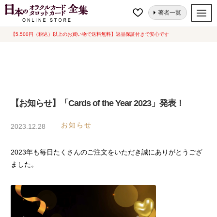
ナ
コ
ホーム
【お知らせ】「Cards of the Year 2023」発表！
著者一覧
ビ
ン
ゲ
テ
【5,500円（税込）以上のお買い物で送料無料】返品保証付きで安心です
オラクルカード
ー
ン
タロットカード
シ
ツ
ョ
へ
ルノルマンカード
ン
ス
へ
キ
トランプ
【お知らせ】「Cards of the Year 2023」発表！
ス
ッ
セット
キ
プ
お知らせ
2023.12.28
ッ
新品一覧
プ
2023年も毎日たくさんのご注文をいただき誠にありがとうござ
中古一覧
ました。
希少品
書籍
カード関連グッズ