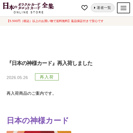
ナ
コ
ホーム
『日本の神様カード』再入荷しました
著者一覧
ビ
ン
ゲ
テ
【5,500円（税込）以上のお買い物で送料無料】返品保証付きで安心です
オラクルカード
ー
ン
タロットカード
シ
ツ
ョ
へ
ルノルマンカード
ン
ス
へ
キ
トランプ
『日本の神様カード』再入荷しました
ス
ッ
セット
キ
プ
再入荷
2026.05.26
ッ
新品一覧
プ
再入荷商品のご案内です。
中古一覧
希少品
日本の神様カード
書籍
カード関連グッズ