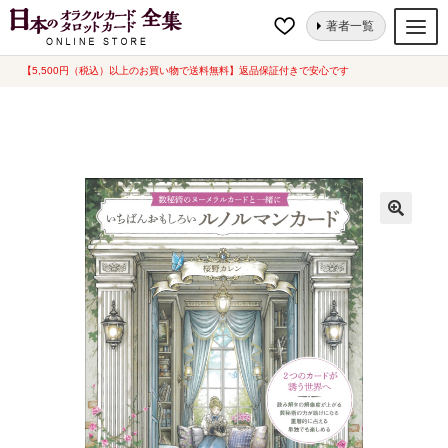
ナ
コ
ホーム
ルノルマンカード・コーヒーカード
クラシカル
『いちばんお
著者一覧
ビ
ン
もしろいルノルマンカード』（中古-良い）
ゲ
テ
【5,500円（税込）以上のお買い物で送料無料】返品保証付きで安心です
オラクルカード
ー
ン
タロットカード
シ
ツ
ョ
へ
ルノルマンカード
ン
ス
へ
キ
トランプ
ス
ッ
セット
キ
プ
ッ
新品一覧
プ
中古一覧
希少品
書籍
カード関連グッズ