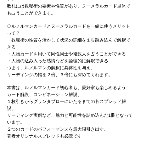
数札には数秘術の要素や性質があり、ヌーメラルカード単体で
も占うことができます。
◇ルノルマンカードとヌーメラルカードを一緒に使うメリット
って？
・数秘術の性質を活かして状況の詳細を１歩踏み込んで解釈で
きる
・人物カードを用いて同性同士や複数人を占うことができる
・人物の込み入った感情などを論理的に解釈できる
つまり、ルノルマンの解釈に具体性を与え、
リーディングの幅を２倍、３倍にも深めてくれます。
本書は、ルノルマンカード初心者も、愛好家も楽しめるよう、
カード解説、コンビネーション解説、
１枚引きからグランタブローにいたるまでの各スプレッド解
説、
リーディング実例など、魅力と可能性を詰め込んだ1冊となって
います。
２つのカードのパフォーマンスを最大限引き出す、
著者オリジナルスプレッドも必読です！