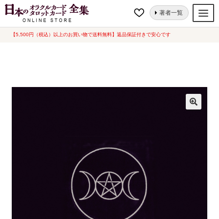
ナ
コ
ホーム
カード関連グッズ
クロス・ポーチ
【タロットクロス】ペイガ
著者一覧
ビ
ン
ンサークル（スカラベオ社）
ゲ
テ
【5,500円（税込）以上のお買い物で送料無料】返品保証付きで安心です
オラクルカード
ー
ン
タロットカード
シ
ツ
ョ
へ
ルノルマンカード
ン
ス
へ
キ
トランプ
ス
ッ
セット
キ
プ
ッ
新品一覧
プ
中古一覧
希少品
書籍
カード関連グッズ