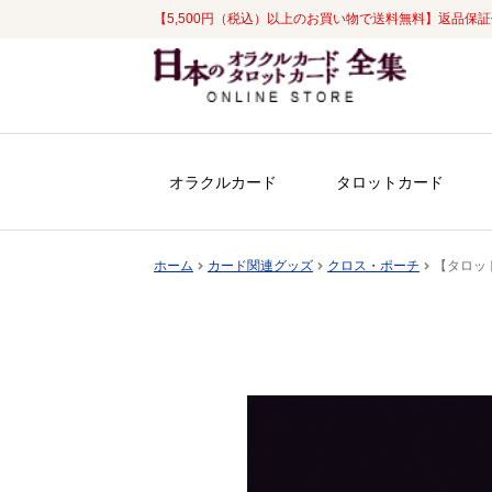
【5,500円（税込）以上のお買い物で送料無料】返品保
ナ
コ
ビ
ン
ゲ
テ
ー
ン
シ
ツ
オラクルカード
タロットカード
ョ
へ
ン
ス
へ
キ
ホーム
カード関連グッズ
クロス・ポーチ
【タロッ
ス
ッ
キ
プ
ッ
プ