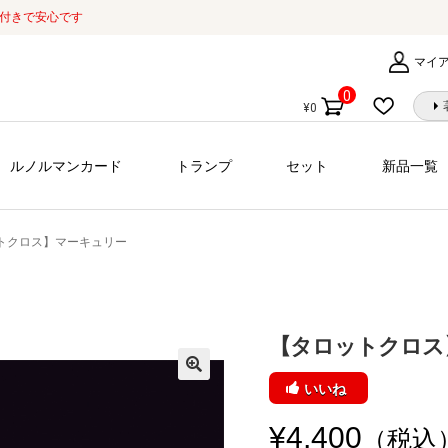
証付きで安心です
マイ
0
¥
0
個
の
商
ルノルマンカード
トランプ
セット
新品一覧
品
トクロス】マーキュリー
【タロットクロス
いいね
¥
4,400
（税込