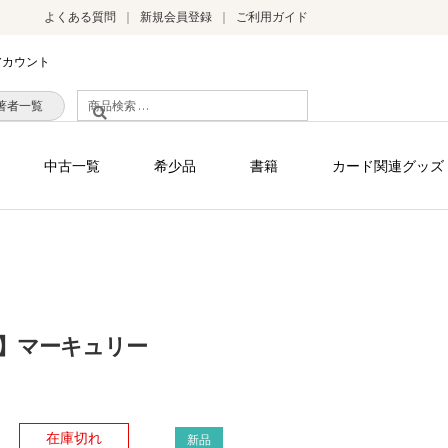
よくある質問
新規会員登録
ご利用ガイド
アカウント
検
著者一覧
索
対
中古一覧
希少品
書籍
カード関連グッズ
象:
】マーキュリー
）
在庫切れ
新品