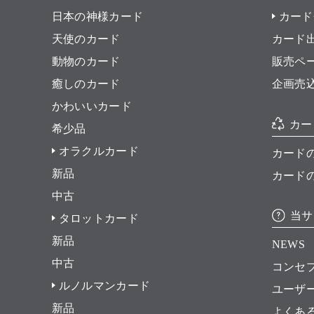
日本の神様カード
カード
天使のカード
カード
動物のカード
販売ペ
癒しのカード
企画売
かわいいカード
カー
希少品
オラクルカード
カード
新品
カード
中古
当サ
タロットカード
新品
NEWS
中古
コンセ
ルノルマンカード
ユーザ
新品
よくあ