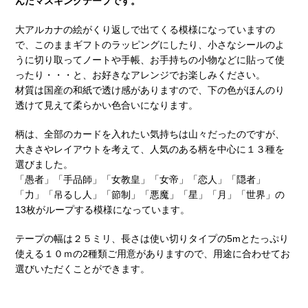
んだマスキングテープです。
大アルカナの絵がくり返しで出てくる模様になっていますの
で、このままギフトのラッピングにしたり、小さなシールのよ
うに切り取ってノートや手帳、お手持ちの小物などに貼って使
ったり・・・と、お好きなアレンジでお楽しみください。
材質は国産の和紙で透け感がありますので、下の色がほんのり
透けて見えて柔らかい色合いになります。
柄は、全部のカードを入れたい気持ちは山々だったのですが、
大きさやレイアウトを考えて、人気のある柄を中心に１３種を
選びました。
「愚者」「手品師」「女教皇」「女帝」「恋人」「隠者」
「力」「吊るし人」「節制」「悪魔」「星」「月」「世界」の
13枚がループする模様になっています。
テープの幅は２５ミリ、長さは使い切りタイプの5mとたっぷり
使える１０ｍの2種類ご用意がありますので、用途に合わせてお
選びいただくことができます。