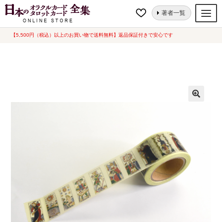
ナ
コ
ホーム
新品一覧
mamanmiyukiタロット マスキングテープ (10m)
著者一覧
ビ
ン
ゲ
テ
【5,500円（税込）以上のお買い物で送料無料】返品保証付きで安心です
オラクルカード
ー
ン
タロットカード
シ
ツ
ョ
へ
ルノルマンカード
ン
ス
へ
キ
トランプ
ス
ッ
セット
キ
プ
ッ
新品一覧
プ
中古一覧
希少品
書籍
カード関連グッズ