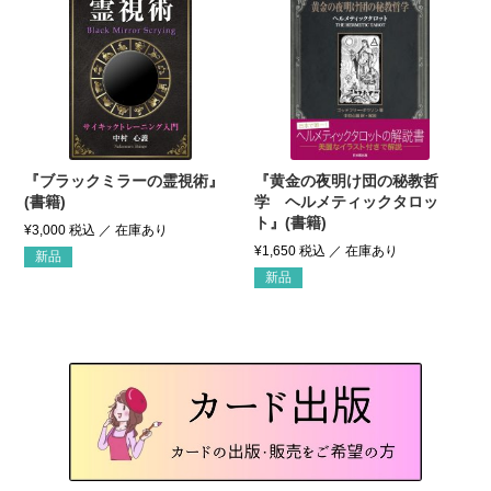
『ブラックミラーの霊視術』
『黄金の夜明け団の秘教哲
(書籍)
学 ヘルメティックタロッ
ト』(書籍)
¥
3,000
税込
¥
1,650
税込
新品
新品