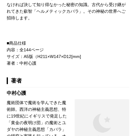
なければ決して知り得なかった秘密の知識。古代から受け継が
れてきた叡智「ヘルメティックカバラ」。その神秘の世界へご
招待します。
■商品仕様
内容：全144ページ
サイズ：A5版（H211×W147×D12[mm]
著者：中村心護
著者
中村心護
魔術団体で魔術を学んできた魔
術師。西洋の神秘主義思想、特
に19世紀にイギリスで発足した
「黄金の夜明け団」の魔術とユ
ダヤの神秘主義思想「カバラ」
の研究と実践を行っている。オ