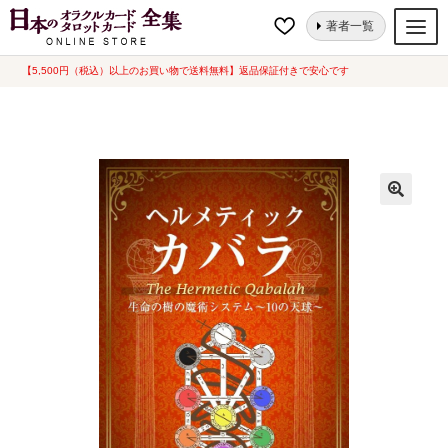
ナ
コ
ホーム
書籍
書籍
『ヘルメティックカバラ』(書籍)
著者一覧
ビ
ン
ゲ
テ
【5,500円（税込）以上のお買い物で送料無料】返品保証付きで安心です
オラクルカード
ー
ン
タロットカード
シ
ツ
ョ
へ
ルノルマンカード
ン
ス
へ
キ
トランプ
ス
ッ
セット
キ
プ
ッ
新品一覧
プ
中古一覧
希少品
書籍
カード関連グッズ