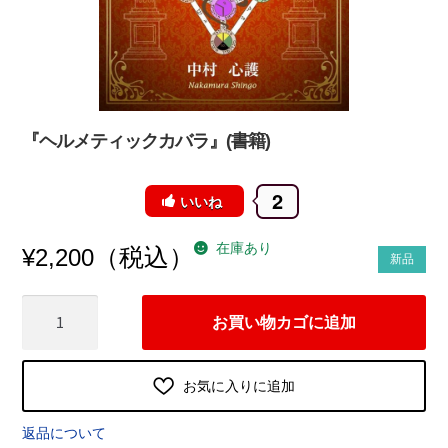
『ヘルメティックカバラ』(書籍)
2
いいね
在庫あり
（税込）
¥
2,200
新品
『ヘ
お買い物カゴに追加
ル
メ
テ
お気に入りに追加
ィ
ッ
返品について