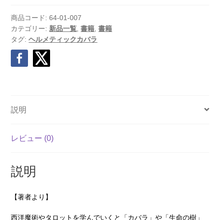
ク
カ
商品コード:
64-01-007
バ
カテゴリー:
新品一覧
,
書籍
,
書籍
タグ:
ヘルメティックカバラ
ラ』
(書
籍)
個
説明
レビュー (0)
説明
【著者より】
西洋魔術やタロットを学んでいくと「カバラ」や「生命の樹」