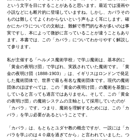
という文字を目にすることがあると思います。最近では漫画や
小説などにも断片的に登場していますね。しかし、カバラその
ものは難しくてよくわからないという声もよく耳にします。確
かにカバラについての文献は、難解で専門的な本が多いのは事
実ですし、本によって微妙に言っていることが違うこともあり
ます。本書では、この「カバラ」についてわかりやすく解説し
て参ります。
私が主催する「ヘルメス魔術学校」で学ぶ魔術は、基本的に
「黄金の夜明け団」で学ばれ、実践されていた魔術です。「黄
金の夜明け団（1888-1903）」は、イギリスはロンドンで発足
した魔術団体で、世界で最も有名な魔術団体です。現代の魔術
団体のほぼすべては、この「黄金の夜明け団」の魔術を基盤に
していると言っても過言ではありません。そして、この「黄金
の夜明け団」の魔術システムの主軸として採用していたのが
「カバラ」です。つまり、魔術を理解するためには、この「カ
バラ」を学ぶ必要があるということです。
「カバラ」は、もともとユダヤ教の概念ですが、一説には「カ
バラを学ぶのは４０歳を過ぎてから」と言われていました。つ