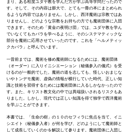
まり、ある程度ユダヤ教を学んだ方が学ぶ高等学問だったので
す。そして、その内容は膨大で、とても一冊の本にまとめられ
るような内容ではありません。しかし、西洋魔術は宗教ではあ
りませんし、どのような宗教をお持ちの方でも魔術団体に入団
できます。そのため「黄金の夜明け団」では、ユダヤ教を学ん
でいなくてもカバラを学べるように、そのシステマティックな
部分を魔術に応用させていったのです。これを「ヘルメティッ
クカバラ」と呼んでいます。
一昔前までは、魔術を修め魔術師になるためには、魔術団体
（オーダー）に入りイニシエーション（秘儀参入の儀式）を受
けるのが一般的でした。魔術の道を志しても、怪しいおまじな
いやトンデモ魔術、虚偽の情報が横行していた時代、正しい知
識と技術を習得するためには魔術団体に入るしかなかったので
す。また、キリスト教文化の中では異端扱いされるリスクもあ
りました。しかし、現代では正しい知識を得て独学で西洋魔術
を学ぶことができます。
本書では、「生命の樹」の１０のセフィラに焦点を当て、イニ
シエイト（秘儀参入者）が何を学び、どのようにして魔術師と
して成長していくのかを解説して参ります。魔術団体に入団し