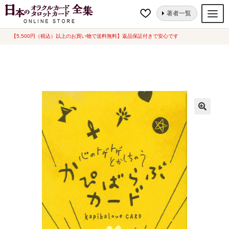
ナ
コ
ホーム
オラクルカード
動物・自然
心のトゲトゲとかしちゃう かぴ
著者一覧
ビ
ン
ばらぶカード（2025新価格）（2025年6月発売）
ゲ
テ
【5,500円（税込）以上のお買い物で送料無料】返品保証付きで安心です
オラクルカード
ー
ン
タロットカード
シ
ツ
ョ
へ
ルノルマンカード
ン
ス
へ
キ
トランプ
ス
ッ
セット
キ
プ
ッ
新品一覧
プ
中古一覧
希少品
書籍
カード関連グッズ