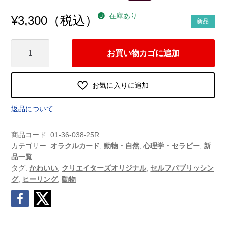
在庫あり
（税込）
¥
3,300
新品
心
お買い物カゴに追加
の
ト
ゲ
お気に入りに追加
ト
ゲ
返品について
と
か
商品コード:
01-36-038-25R
し
カテゴリー:
オラクルカード
,
動物・自然
,
心理学・セラピー
,
新
品一覧
ち
タグ:
かわいい
,
クリエイターズオリジナル
,
セルフパブリッシン
ゃ
グ
,
ヒーリング
,
動物
う
か
ぴ
ば