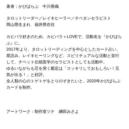
著者：かぴばらぶ 中川香織
タロットリーダー／レイキヒーラー／チベタンセラピスト
岡山県生まれ 福井県在住
カピバラ好きのため、カピバラ＋LOVEで、活動名を『かぴばら
ぶ』に。
2017年より、タロットリーディングを中心としたカード占い、
星読み、レイキヒーリングなど、スピリチュアルな活動と並行
して、チベット伝統医学のセラピストとしても活動中。
ゆるいながらも芯を突く鑑定は「スッキリしておもしろい！元
気が出る！」と好評。
全人類の心のトゲトゲをとりのぞきたいと、2020年かぴばらぶ
カードを制作。
アートワーク：制作室ツナ 綱田みさよ