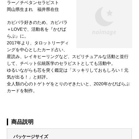
ラー／チベタンセラピスト
岡山県生まれ 福井県在住
カピバラ好きのため、カピバラ
＋LOVEで、活動名を『かぴば
らぶ』に。
2017年より、タロットリーディ
ングを中心としたカード占い、
星読み、レイキヒーリングなど、スピリチュアルな活動と並行
して、チベット伝統医学のセラピストとしても活動中。
ゆるいながらも芯を突く鑑定は「スッキリしておもしろい！元
気が出る！」と好評。
全人類の心のトゲトゲをとりのぞきたいと、2020年かぴばらぶ
カードを制作。
商品説明
パッケージサイズ