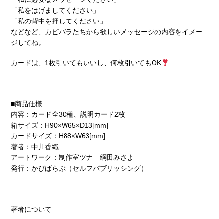
「私をはげましてください」
「私の背中を押してください」
などなど、カピバラたちから欲しいメッセージの内容をイメー
ジしてね。
カードは、1枚引いてもいいし、何枚引いてもOK
■商品仕様
内容：カード全30種、説明カード2枚
箱サイズ：H90×W65×D13[mm]
カードサイズ：H88×W63[mm]
著者：中川香織
アートワーク：制作室ツナ 綱田みさよ
発行：かぴばらぶ（セルフパブリッシング）
著者について