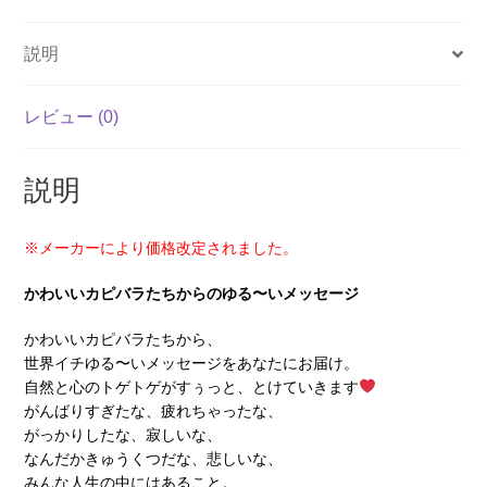
ら
ぶ
説明
カ
ー
レビュー (0)
ド
（2025
新
説明
価
格）
※メーカーにより価格改定されました。
（2025
年
かわいいカピバラたちからのゆる〜いメッセージ
6
かわいいカピバラたちから、
月
世界イチゆる〜いメッセージをあなたにお届け。
発
自然と心のトゲトゲがすぅっと、とけていきます
売）
がんばりすぎたな、疲れちゃったな、
個
がっかりしたな、寂しいな、
なんだかきゅうくつだな、悲しいな、
みんな人生の中にはあること。