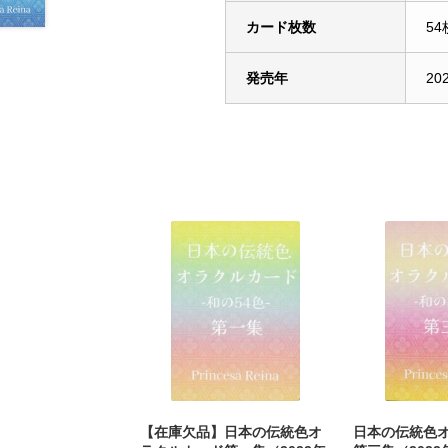
カード枚数
54
発売年
20
【在庫欠品】日本の伝統色オ
日本の伝統色