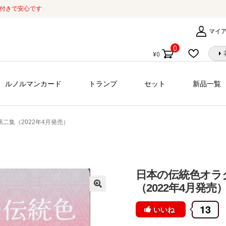
証付きで安心です
マイ
0
¥
0
個
の
商
ルノルマンカード
トランプ
セット
新品一覧
品
二集（2022年4月発売）
日本の伝統色オラ
（2022年4月発売
13
いいね