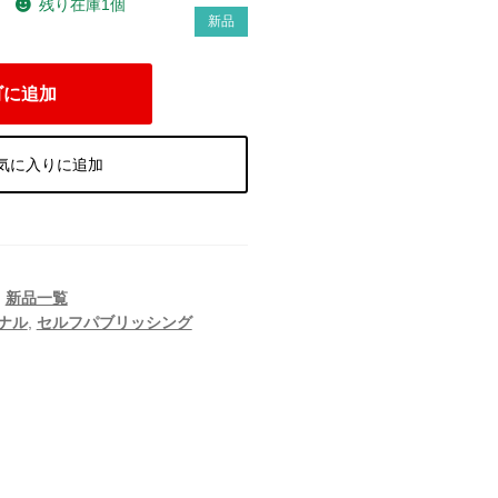
残り在庫1個
）
新品
ゴに追加
気に入りに追加
,
新品一覧
ナル
,
セルフパブリッシング