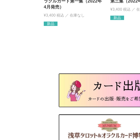
ラクルカード第一集（2022年
第三集（2022
4月発売）
¥
3,400
税込
¥
3,400
税込
新品
新品