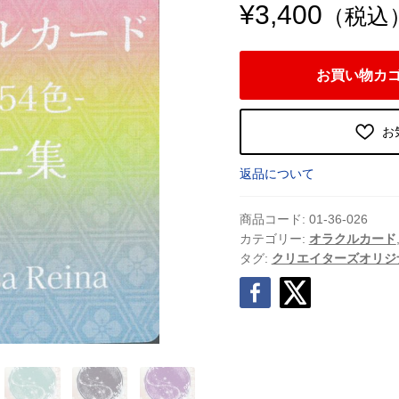
¥
3,400
（税込
日
お買い物カ
本
の
伝
お
統
色
返品について
オ
ラ
商品コード:
01-36-026
ク
カテゴリー:
オラクルカード
タグ:
クリエイターズオリジ
ル
カ
ー
ド
第
二
集