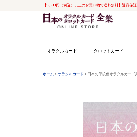
【5,500円（税込）以上のお買い物で送料無料】返品保
ナ
コ
ビ
ン
ゲ
テ
ー
ン
シ
ツ
オラクルカード
タロットカード
ョ
へ
ン
ス
へ
キ
ホーム
オラクルカード
日本の伝統色オラクルカード第
ス
ッ
キ
プ
ッ
プ