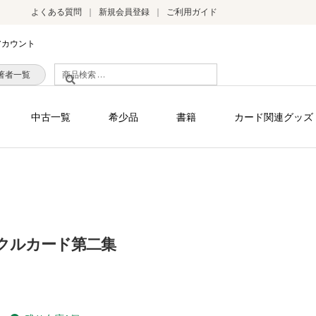
よくある質問
新規会員登録
ご利用ガイド
アカウント
検
著者一覧
索
対
中古一覧
希少品
書籍
カード関連グッズ
象:
クルカード第二集
）