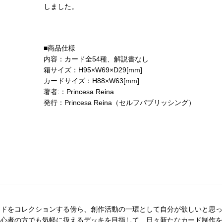
しました。
■商品仕様
内容：カード全54種、解説書なし
箱サイズ：H95×W69×D29[mm]
カードサイズ：H88×W63[mm]
著者:：Princesa Reina
発行：Princesa Reina（セルフパブリッシング）
ードをコレクションする傍ら、創作活動の一環として自分が欲しいと思
初心者の方でも気軽に扱えるデッキを目指して、日々新たなカード制作