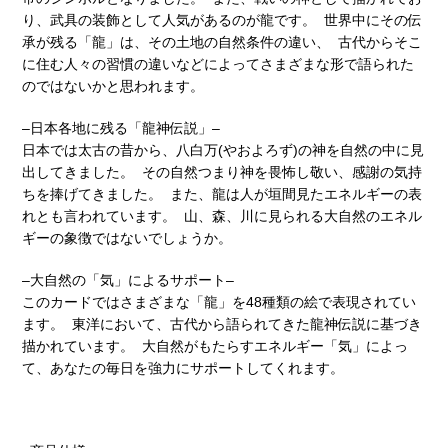
り、武具の装飾として人気があるのが龍です。 世界中にその伝
承が残る「龍」は、その土地の自然条件の違い、 古代からそこ
に住む人々の習慣の違いなどによってさまざまな形で語られた
のではないかと思われます。
–日本各地に残る「龍神伝説」–
日本では太古の昔から、八白万(やおよろず)の神を自然の中に見
出してきました。 その自然つまり神を畏怖し敬い、感謝の気持
ちを捧げてきました。 また、龍は人が垣間見たエネルギーの表
れとも言われています。 山、森、川に見られる大自然のエネル
ギーの象徴ではないでしょうか。
–大自然の「気」によるサポート–
このカードではさまざまな「龍」を48種類の絵で表現されてい
ます。 東洋において、古代から語られてきた龍神伝説に基づき
描かれています。 大自然がもたらすエネルギー「気」によっ
て、あなたの毎日を強力にサポートしてくれます。