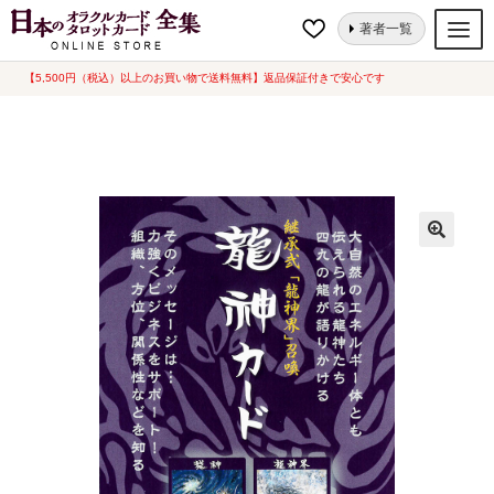
ナ
コ
ホーム
オラクルカード
観音様・龍神
継承弐「龍神界」召喚 龍神カ
著者一覧
ビ
ン
ード（2022年11月発売）
ゲ
テ
【5,500円（税込）以上のお買い物で送料無料】返品保証付きで安心です
オラクルカード
ー
ン
タロットカード
シ
ツ
ョ
へ
ルノルマンカード
ン
ス
へ
キ
トランプ
ス
ッ
セット
キ
プ
ッ
新品一覧
プ
中古一覧
希少品
書籍
カード関連グッズ