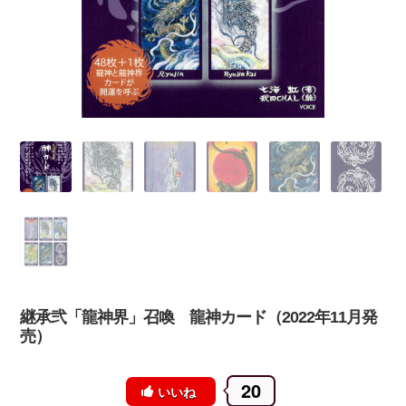
継承弐「龍神界」召喚 龍神カード（2022年11月発
売）
20
いいね