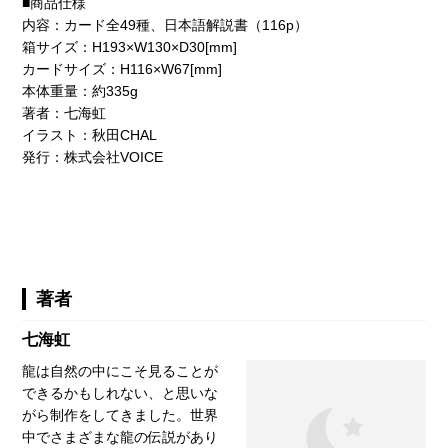
■商品仕様
内容：カード全49種、日本語解説書（116p）
箱サイズ：H193×W130×D30[mm]
カードサイズ：H116×W67[mm]
本体重量：約335g
著者：七海虹
イラスト：秋田CHAL
発行：株式会社VOICE
著者
七海虹
龍は自然の中にこそ見ることが
できるかもしれない、と思いな
がら制作をしてきました。世界
中でさまざまな龍の伝説があり