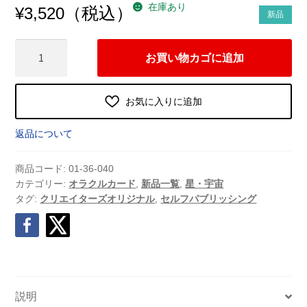
在庫あり
（税込）
¥
3,520
新品
hosi7
お買い物カゴに追加
キ
ャ
ッ
お気に入りに追加
ト
サ
返品について
ビ
ア
商品コード:
01-36-040
ン
カテゴリー:
オラクルカード
,
新品一覧
,
星・宇宙
タグ:
クリエイターズオリジナル
,
セルフパブリッシング
オ
ラ
ク
ル
牡
羊
説明
座