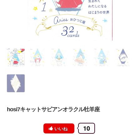
hosi7キャットサビアンオラクル牡羊座
10
いいね