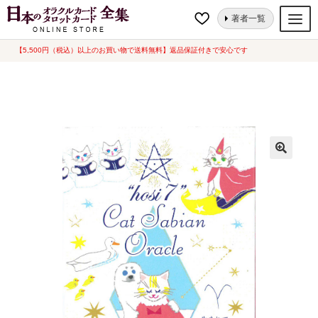
ナ
コ
ホーム
オラクルカード
星・宇宙
hosi7キャットサビアンオラクル牡
著者一覧
ビ
ン
羊座
ゲ
テ
【5,500円（税込）以上のお買い物で送料無料】返品保証付きで安心です
オラクルカード
ー
ン
タロットカード
シ
ツ
ョ
へ
ルノルマンカード
ン
ス
へ
キ
トランプ
ス
ッ
セット
キ
プ
ッ
新品一覧
プ
中古一覧
希少品
書籍
カード関連グッズ