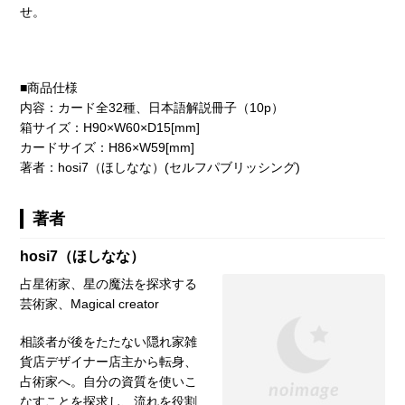
せ。
■商品仕様
内容：カード全32種、日本語解説冊子（10p）
箱サイズ：H90×W60×D15[mm]
カードサイズ：H86×W59[mm]
著者：hosi7（ほしなな）(セルフパブリッシング)
著者
hosi7（ほしなな）
占星術家、星の魔法を探求する
芸術家、Magical creator
相談者が後をたたない隠れ家雑
貨店デザイナー店主から転身、
占術家へ。自分の資質を使いこ
なすことを探求し、流れを役割