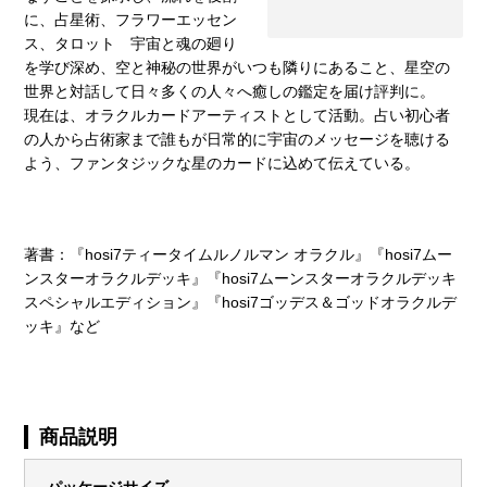
に、占星術、フラワーエッセン
ス、タロット 宇宙と魂の廻り
を学び深め、空と神秘の世界がいつも隣りにあること、星空の
世界と対話して日々多くの人々へ癒しの鑑定を届け評判に。
現在は、オラクルカードアーティストとして活動。占い初心者
の人から占術家まで誰もが日常的に宇宙のメッセージを聴ける
よう、ファンタジックな星のカードに込めて伝えている。
著書：『hosi7ティータイムルノルマン オラクル』『hosi7ムー
ンスターオラクルデッキ』『hosi7ムーンスターオラクルデッキ
スペシャルエディション』『hosi7ゴッデス＆ゴッドオラクルデ
ッキ』など
商品説明