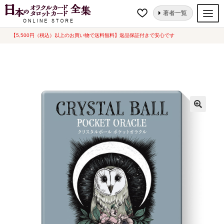
ナ
コ
ホーム
オラクルカード
人生・哲学
クリスタルボール ポケットオラク
著者一覧
ビ
ン
ル（2025年10月発売）
ゲ
テ
【5,500円（税込）以上のお買い物で送料無料】返品保証付きで安心です
オラクルカード
ー
ン
タロットカード
シ
ツ
ョ
へ
ルノルマンカード
ン
ス
へ
キ
トランプ
ス
ッ
セット
キ
プ
ッ
新品一覧
プ
中古一覧
希少品
書籍
カード関連グッズ