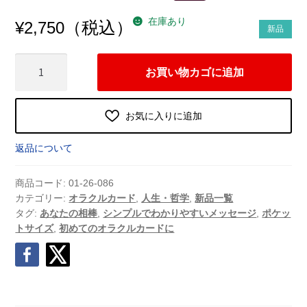
在庫あり
（税込）
¥
2,750
新品
ク
お買い物カゴに追加
リ
ス
タ
お気に入りに追加
ル
ボ
返品について
ー
ル
商品コード:
01-26-086
ポ
カテゴリー:
オラクルカード
,
人生・哲学
,
新品一覧
タグ:
あなたの相棒
,
シンプルでわかりやすいメッセージ
,
ポケッ
ケ
トサイズ
,
初めてのオラクルカードに
ッ
ト
オ
ラ
ク