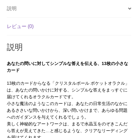
ル
説明
（2025
年
レビュー (0)
10
月
発
説明
売）
個
あなたの問いに対してシンプルな答えを伝える、13枚の小さな
カード
13枚のカードからなる「クリスタルボール ポケットオラクル」
は、あなたの問いかけに対する、シンプルな答えをまっすぐに
届けてくれるオラクルカードです。
小さな魔法のようなこのカードは、あなたの日常生活のなかに
あるささいな問いかけから、深い問いかけまで、あらゆる問題
へのガイダンスを与えてくれるでしょう。
美しく神秘的なアートワークは、まるで水晶玉をのぞきこんだ
ら答えが見えてきた…と感じるような、クリアなリーディング
を届けてくれます。