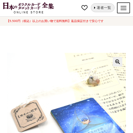
ナ
コ
ホーム
オラクルカード
人生・哲学
しあわせの蓮花（2025年10月発
著者一覧
ビ
ン
売）
ゲ
テ
【5,500円（税込）以上のお買い物で送料無料】返品保証付きで安心です
オラクルカード
ー
ン
タロットカード
シ
ツ
ョ
へ
ルノルマンカード
ン
ス
へ
キ
トランプ
ス
ッ
セット
キ
プ
ッ
新品一覧
プ
中古一覧
希少品
書籍
カード関連グッズ