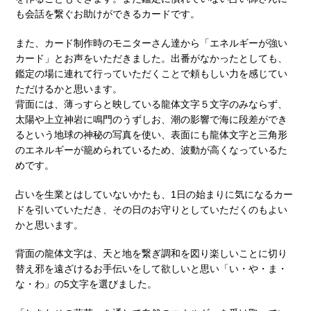
も会話を繋ぐお助けができるカードです。
また、カード制作時のモニターさん達から「エネルギーが強い
カード」とお声をいただきました。出番がなかったとしても、
鑑定の場に連れて行っていただくことで頼もしい力を感じてい
ただけるかと思います。
背面には、薄っすらと映している龍体文字５文字のみならず、
太陽や上立神岩に鳴門のうずしお、潮の影響で海に段差ができ
るという地球の神秘の写真を使い、表面にも龍体文字と三角形
のエネルギーが籠められているため、波動が高くなっているた
めです。
占いを生業とはしていないかたも、1日の始まりに気になるカー
ドを引いていただき、その日のお守りとしていただくのもよい
かと思います。
背面の龍体文字は、天と地を繋ぎ調和を図り楽しいことに切り
替え邪を遠ざけるお手伝いをして欲しいと思い「い・や・ま・
な・わ」の5文字を選びました。