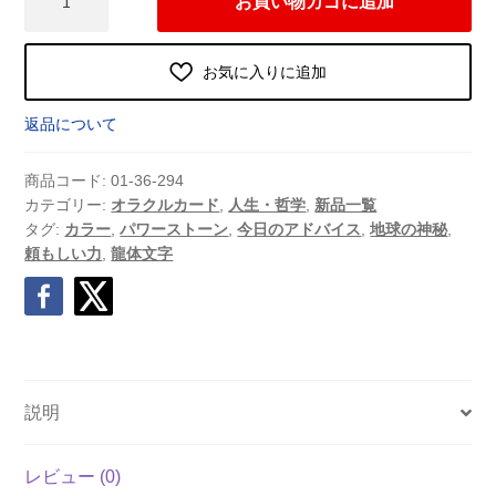
お買い物カゴに追加
あ
わ
せ
お気に入りに追加
の
蓮
返品について
花
（2025
商品コード:
01-36-294
年
カテゴリー:
オラクルカード
,
人生・哲学
,
新品一覧
タグ:
カラー
,
パワーストーン
,
今日のアドバイス
,
地球の神秘
,
10
頼もしい力
,
龍体文字
月
発
売）
個
説明
レビュー (0)