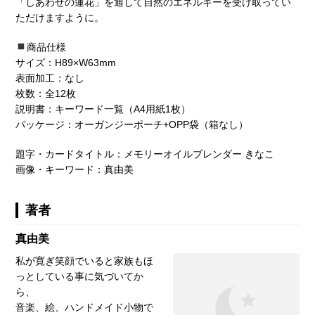
「しあわせの蓮花」を通して自然のエネルギーを受け取ってい
ただけますように。
商品仕様
サイズ：H89×W63mm
表面加工：なし
枚数：全12枚
説明書：キーワード一覧（A4用紙1枚）
パッケージ：オーガンジーポーチ+OPP袋（箱なし）
題字・カードタイトル：メモリーオイルブレンダー きなこ
画像・キーワード：真由美
著者
真由美
私が寛ぎ笑顔でいると家族もほ
っとしている事に気づいてか
ら、
音楽、絵、ハンドメイド小物で