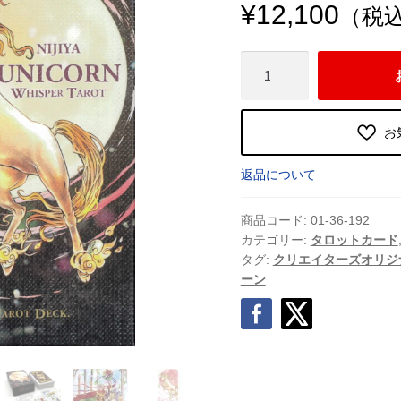
¥
12,100
（税
ユ
ニ
コ
ー
お
ン
ウ
返品について
ィ
ス
商品コード:
01-36-192
パ
カテゴリー:
タロットカード
タグ:
クリエイターズオリジ
ー
ーン
タ
ロ
ッ
ト
（2024
年