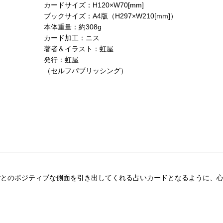
カードサイズ：H120×W70[mm]
ブックサイズ：A4版（H297×W210[mm]）
本体重量：約308g
カード加工：ニス
著者＆イラスト：虹屋
発行：虹屋
（セルフパブリッシング）
ごとのポジティブな側面を引き出してくれる占いカードとなるように、