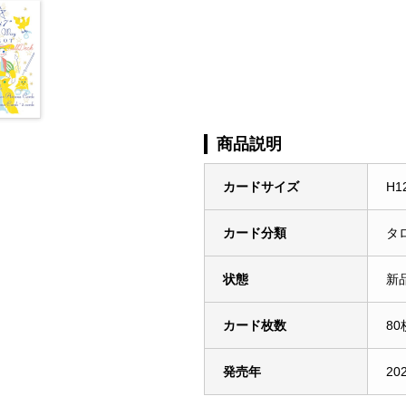
商品説明
カードサイズ
H1
カード分類
タ
状態
新
カード枚数
80
発売年
20