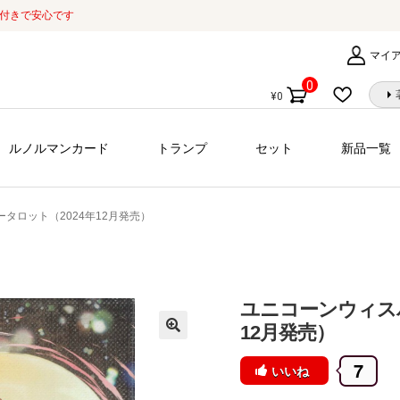
証付きで安心です
マイ
0
¥
0
個
の
商
ルノルマンカード
トランプ
セット
新品一覧
品
タロット（2024年12月発売）
ユニコーンウィスパ
12月発売）
7
いいね