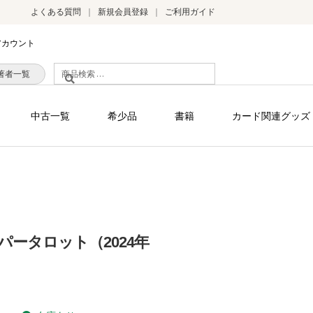
よくある質問
新規会員登録
ご利用ガイド
アカウント
検
著者一覧
索
対
中古一覧
希少品
書籍
カード関連グッズ
象:
ータロット（2024年