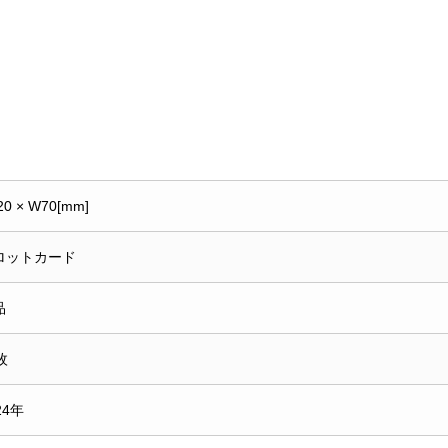
20 × W70[mm]
ロットカード
品
枚
24年