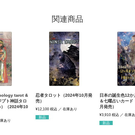
関連商品
ology tarot &
忍者タロット（2024年10月発
日本の誕生色12
（エジプト神話タロ
売）
＆七曜占いカード（2
（2024年10
月発売）
¥
12,100
税込
¥
3,910
税込
新品
新品