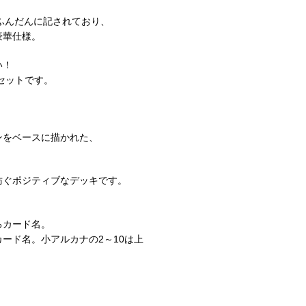
ふんだんに記されており、
豪華仕様。
い！
セットです。
ンをベースに描かれた、
紡ぐポジティブなデッキです。
るカード名。
ード名。小アルカナの2～10は上