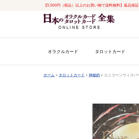
【5,500円（税込）以上のお買い物で送料無料】返品保
ナ
コ
ビ
ン
ゲ
テ
ー
ン
シ
ツ
オラクルカード
タロットカード
ョ
へ
ン
ス
へ
キ
ホーム
タロットカード
神秘的
ユニコーンウィスパー
ス
ッ
キ
プ
ッ
プ