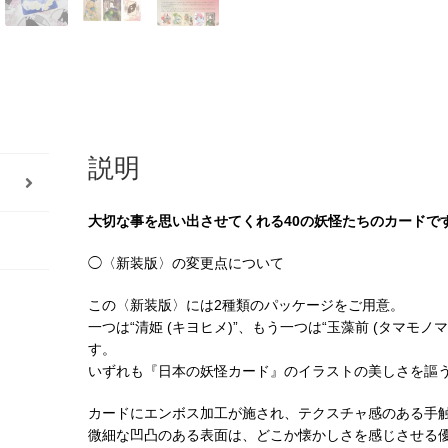
ス
（2025
年
4
月
発
説明
売）
個
大切な事を思い出させてくれる40の妖怪たちのカードで
◯〈新装版〉の変更点について
この〈新装版〉には2種類のパッケージをご用意。
一つは“清姫 (キヨヒメ)”、もう一つは“玉藻前 (タマモ
す。
いずれも『日本の妖怪カード』のイラストの美しさを謳
カードにエンボス加工が施され、テクスチャ感のある手
微細な凹凸のある表面は、どこか懐かしさを感じさせる