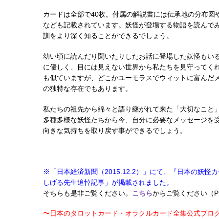
カードは全部で40枚。付属の解説書には伝承地の分布図
なども記載されています。妖怪が登場する物語を読んで
訓をより深く知ることができるでしょう。
幼い頃に読んだり聞いたりしたお話に登場した妖怪もい
に優しく、目には見えない世界から私たちを見守ってく
も似ていますが、どこかユーモラスでウィットに富んだ
の独特な存在でもあります。
私たちの祖先から綿々と語り継がれて来た「大切なこと
多種多様な妖怪たちから今、自分に必要なメッセージを
向きな気持ちを取り戻す事ができるでしょう。
※「日本経済新聞（2015.12.2）」にて、『日本の妖
しげる先生追悼記事」が掲載されました。
そちらも是非ご覧ください。
こちら
からご覧ください（P
〜日本のタロットカード・オラクルカード全集公式ブログ