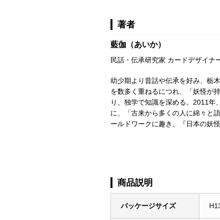
著者
藍伽（あいか）
民話・伝承研究家 カードデザイナ
幼少期より昔話や伝承を好み、栃
を数多く重ねるにつれ、「妖怪が
り、独学で知識を深める。2011
に、「古来から多くの人に綿々と
ールドワークに趣き、『日本の妖
商品説明
パッケージサイズ
H1