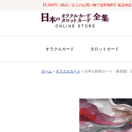
【5,500円（税込）以上のお買い物で送料無料】返品保
ナ
コ
ビ
ン
ゲ
テ
ー
ン
シ
ツ
オラクルカード
タロットカード
ョ
へ
ン
ス
へ
キ
ホーム
オラクルカード
日本の妖怪カード〈新装版〉清
ス
ッ
キ
プ
ッ
プ