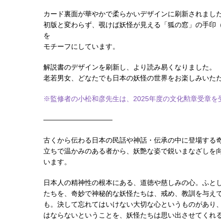
カード裏面が華やかで柔らかいデザインに刷新されまし
初版と変わらず、覗けば妖怪が見える「狐の窓」の手印
を
モチーフにしています。
解説書のデザインを刷新し、より読み易くなりました。
老若男女、どなたでも日本の妖怪の世界をお楽しみいた
※監修者の小松和彦先生は、2025年度の文化勲章受章を
——————————
古くから伝わる日本の民話や神話・伝承の中に登場する
立ちで温かみのある者から、妖艶な姿で鋭いまなざしを
います。
日本人の精神性の根本にある、道徳や慈しみの心。ふと
たちを、奇妙で神秘的な妖怪たちは、戒め、教訓を与え
も。決して忘れてはいけない大切な心というものがあり
はならないということを、妖怪たちは思い出させてくれ