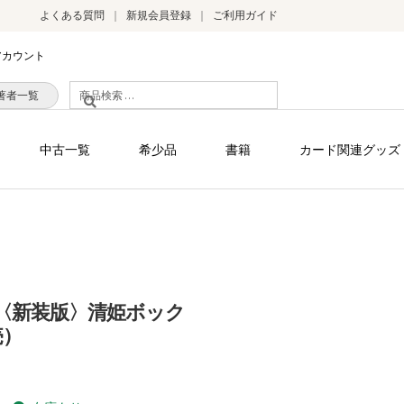
よくある質問
新規会員登録
ご利用ガイド
アカウント
検
著者一覧
索
対
中古一覧
希少品
書籍
カード関連グッズ
象:
〈新装版〉清姫ボック
売）