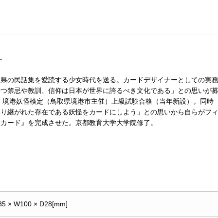
ー
木県の民話集を愛読する少女時代を送る。カードデザイナーとしての実
持つ禁忌や教訓、信仰は日本が世界に誇るべき文化である」との思いが
年、境港妖怪検定（鳥取県境港市主催）上級試験合格（当年新設）。同時
語り継がれた存在である妖怪をカードにしよう」との思いから自らがフ
怪カード』を完成させた。京都教育大学大学院修了。
35 × W100 × D28[mm]