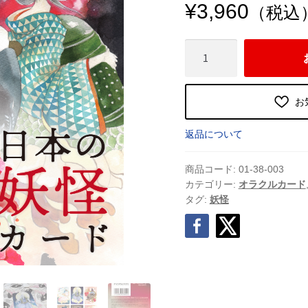
¥
3,960
（税込
日
本
の
妖
お
怪
カ
返品について
ー
ド
商品コード:
01-38-003
〈新
カテゴリー:
オラクルカード
タグ:
妖怪
装
版〉
清
姫
ボ
ッ
ク