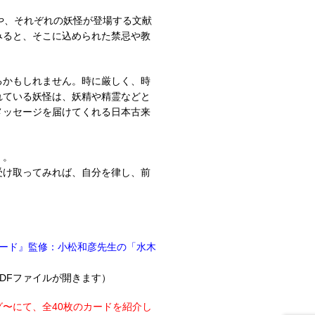
や、それぞれの妖怪が登場する文献
みると、そこに込められた禁忌や教
るかもしれません。時に厳しく、時
れている妖怪は、妖精や精霊などと
メッセージを届けてくれる日本古来
」。
受け取ってみれば、自分を律し、前
怪カード』監修：小松和彦先生の「水木
DFファイルが開きます）
〜にて、全40枚のカードを紹介し