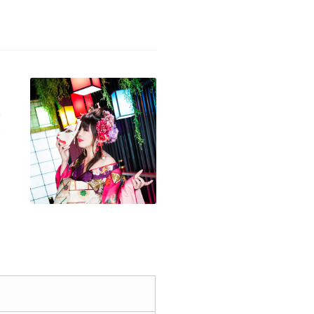
務
募
ィ