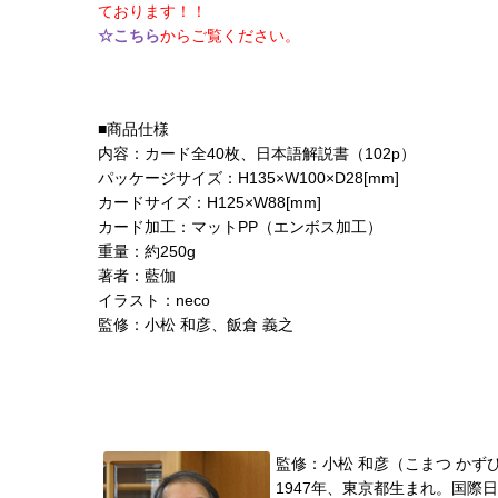
ております！！
☆こちら
からご覧ください。
■商品仕様
内容：カード全40枚、日本語解説書（102p）
パッケージサイズ：H135×W100×D28[mm]
カードサイズ：H125×W88[mm]
カード加工：マットPP（エンボス加工）
重量：約250g
著者：藍伽
イラスト：neco
監修：小松 和彦、飯倉 義之
監修：小松 和彦（こまつ かず
1947年、東京都生まれ。国際