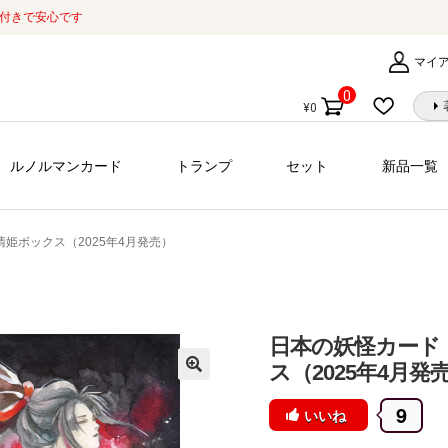
証付きで安心です
マイ
0
¥
0
個
の
商
ルノルマンカード
トランプ
セット
新品一覧
品
姫ボックス（2025年4月発売）
日本の妖怪カード
ス（2025年4月発
9
いいね