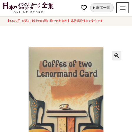
ナ
コ
ホーム
新品一覧
Coffee of two ルノルマンカード（2024年5月発売）
著者一覧
ビ
ン
ゲ
テ
【5,500円（税込）以上のお買い物で送料無料】返品保証付きで安心です
オラクルカード
ー
ン
タロットカード
シ
ツ
ョ
へ
ルノルマンカード
ン
ス
へ
キ
トランプ
ス
ッ
セット
キ
プ
ッ
新品一覧
プ
中古一覧
希少品
書籍
カード関連グッズ