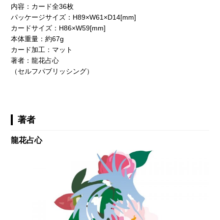
内容：カード全36枚
パッケージサイズ：H89×W61×D14[mm]
カードサイズ：H86×W59[mm]
本体重量：約67g
カード加工：マット
著者：龍花占心
（セルフパブリッシング）
著者
龍花占心