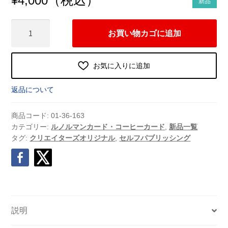
¥
4,000
新品
Coffee
お買い物カゴに追加
of
two
ル
お気に入りに追加
ノ
ル
返品について
マ
ン
商品コード:
01-36-163
カ
カテゴリー:
ルノルマンカード・コーヒーカード
,
新品一覧
タグ:
クリエイターズオリジナル
,
セルフパブリッシング
ー
ド
（2024
年
5
月
説明
発