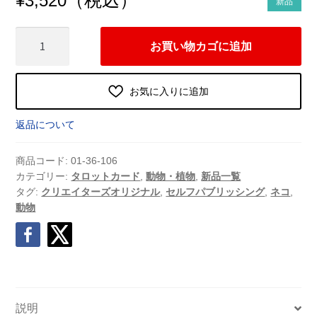
¥
3,520
新品
ね
お買い物カゴに追加
こ
タ
ロ
お気に入りに追加
（2023
年
返品について
5
月
商品コード:
01-36-106
発
カテゴリー:
タロットカード
,
動物・植物
,
新品一覧
タグ:
クリエイターズオリジナル
,
セルフパブリッシング
,
ネコ
,
売）
動物
個
説明