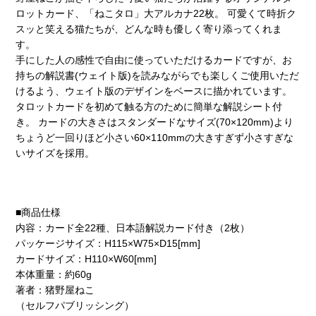
ロットカード、「ねこタロ」大アルカナ22枚。 可愛くて時折ク
スッと笑える猫たちが、どんな時も優しく寄り添ってくれま
す。
手にした人の感性で自由に使っていただけるカードですが、お
持ちの解説書(ウェイト版)を読みながらでも楽しくご使用いただ
けるよう、ウェイト版のデザインをベースに描かれています。
タロットカードを初めて触る方のために簡単な解説シート付
き。 カードの大きさはスタンダードなサイズ(70×120mm)より
ちょうど一回りほど小さい60×110mmの大きすぎず小さすぎな
いサイズを採用。
■商品仕様
内容：カード全22種、日本語解説カード付き（2枚）
パッケージサイズ：H115×W75×D15[mm]
カードサイズ：H110×W60[mm]
本体重量：約60g
著者：猪野屋ねこ
（セルフパブリッシング）