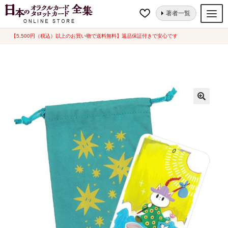
ナ
コ
ホーム
タロットカード
動物・植物
ねこタロ（2023年5月発売）
著者一覧
ビ
ン
ゲ
テ
【5,500円（税込）以上のお買い物で送料無料】返品保証付きで安心です
オラクルカード
ー
ン
タロットカード
シ
ツ
ョ
へ
ルノルマンカード
ン
ス
へ
キ
トランプ
ス
ッ
セット
キ
プ
ッ
新品一覧
プ
中古一覧
希少品
書籍
カード関連グッズ