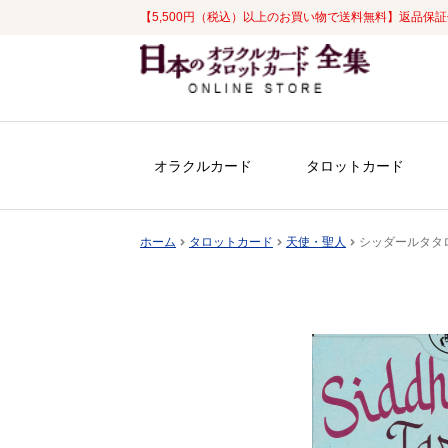
【5,500円（税込）以上のお買い物で送料無料】返品保
ナ
コ
ビ
ン
ゲ
テ
ー
ン
シ
ツ
オラクルカード
タロットカード
ョ
へ
ン
ス
へ
キ
ホーム
タロットカード
天使・聖人
シッダールタタロット [
ス
ッ
キ
プ
ッ
プ