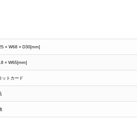
25 × W68 × D30[mm]
18 × W65[mm]
ロットカード
品
枚