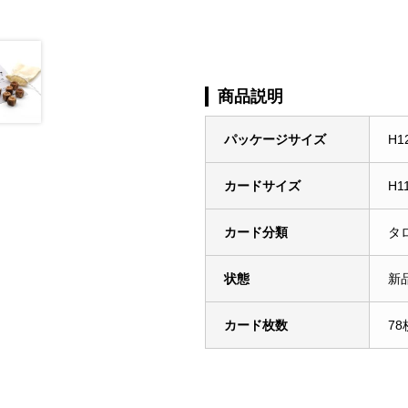
商品説明
パッケージサイズ
H1
カードサイズ
H1
カード分類
タ
状態
新
カード枚数
78