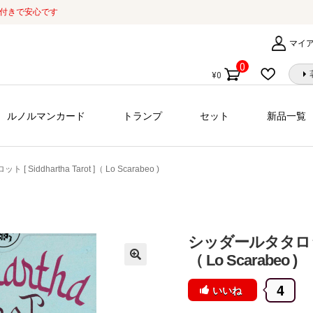
証付きで安心です
マイ
0
¥
0
個
の
商
ルノルマンカード
トランプ
セット
新品一覧
品
 Siddhartha Tarot ]（ Lo Scarabeo )
シッダールタタロット [ 
（ Lo Scarabeo )
4
いいね