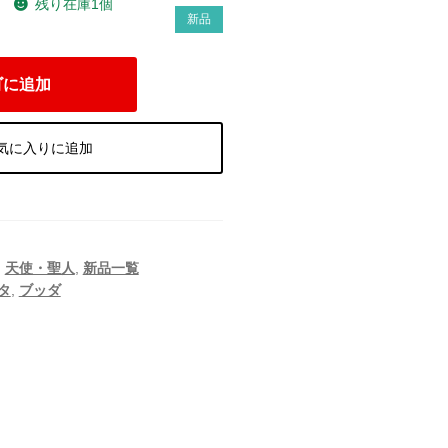
残り在庫1個
）
新品
ゴに追加
気に入りに追加
,
天使・聖人
,
新品一覧
タ
,
ブッダ