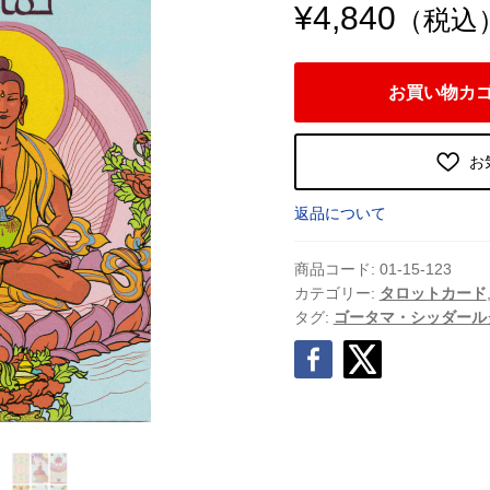
¥
4,840
（税込
シ
お買い物カ
ッ
ダ
ー
お
ル
タ
返品について
タ
ロ
商品コード:
01-15-123
ッ
カテゴリー:
タロットカード
タグ:
ゴータマ・シッダール
ト
[
Siddhartha
Tarot
]
（
Lo