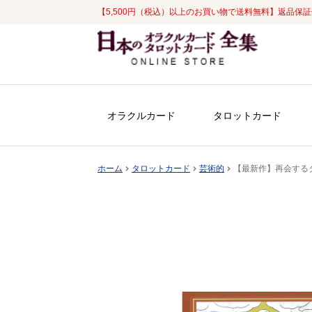
【5,500円（税込）以上のお買い物で送料無料】返品保
ナ
コ
ビ
ン
ゲ
テ
ー
ン
シ
ツ
オラクルカード
タロットカード
ョ
へ
ン
ス
へ
キ
ホーム
タロットカード
芸術的
【最新作】再会するタ
ス
ッ
キ
プ
ッ
プ