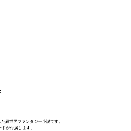
た
した異世界ファンタジー小説です。
ードが付属します。