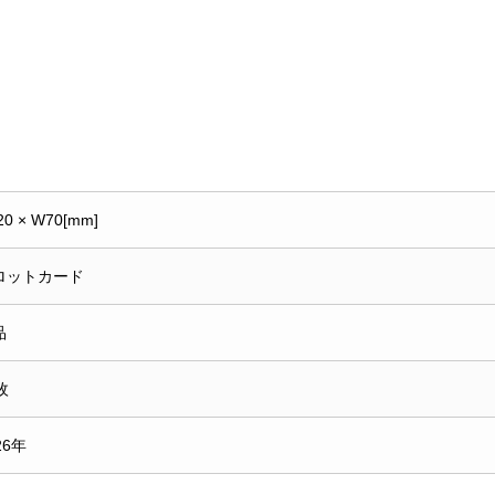
20 × W70[mm]
ロットカード
品
枚
26年