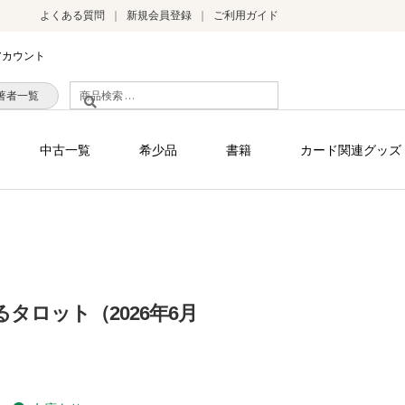
よくある質問
新規会員登録
ご利用ガイド
アカウント
検
著者一覧
索
対
中古一覧
希少品
書籍
カード関連グッズ
象:
タロット（2026年6月