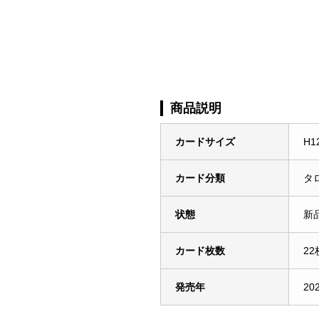
商品説明
カードサイズ
H1
カード分類
タ
状態
新
カード枚数
22
発売年
20