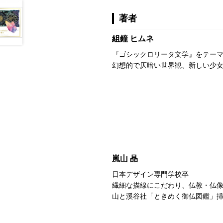
著者
組鐘 ヒムネ
『ゴシックロリータ文学』をテー
幻想的で仄暗い世界観、新しい少
嵐山 晶
日本デザイン専門学校卒
繊細な描線にこだわり、仏教・仏
山と溪谷社「ときめく御仏図鑑」挿