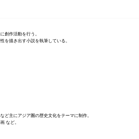
マに創作活動を行う。
女性を描き出す小説を執筆している。
像など主にアジア圏の歴史文化をテーマに制作。
画 など。