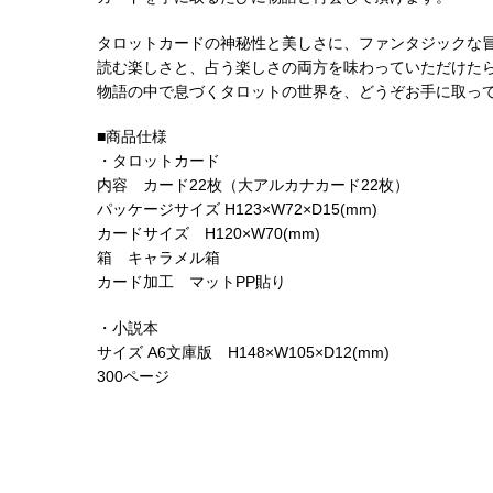
タロットカードの神秘性と美しさに、ファンタジックな
読む楽しさと、占う楽しさの両方を味わっていただけた
物語の中で息づくタロットの世界を、どうぞお手に取っ
■商品仕様
・タロットカード
内容 カード22枚（大アルカナカード22枚）
パッケージサイズ H123×W72×D15(mm)
カードサイズ H120×W70(mm)
箱 キャラメル箱
カード加工 マットPP貼り
・小説本
サイズ A6文庫版 H148×W105×D12(mm)
300ページ