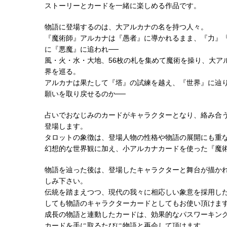
ストーリーとカードを一緒に楽しめる作品です。
物語に登場するのは、大アルカナの名を持つ人々。
『魔術師』アルカナは『愚者』に導かれるまま、『力』
に『悪魔』に追われ──
風・火・水・大地、56枚の札を集めて魔術を操り、大ア
界を巡る。
アルカナは果たして『塔』の試練を越え、『世界』に辿
願いを取り戻せるのか──
占いでおなじみのカードがキャラクターとなり、絡み合
登場します。
タロットの象徴は、登場人物の性格や物語の展開にも重
幻想的な世界観に加え、小アルカナカードを使った『魔
物語を辿った後は、登場したキャラクターと舞台が描か
しみ下さい。
伝統を踏まえつつ、現代の我々に相応しい象意を採用し
しても物語のキャラクターカードとしてもお使い頂けま
成長の物語と連動したカードは、効果的なパスワーキン
カードを手に取るたびに物語と再会して頂けます。