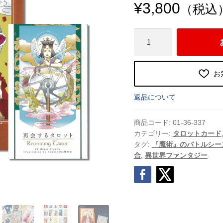
¥
3,800
（税込
【最
新
作】
再
お
会
す
返品について
る
タ
商品コード:
01-36-337
ロ
カテゴリー:
タロットカード
タグ:
『魔術』のバトルシー
ッ
合
,
異世界ファンタジー
ト
（2026
年
6
月
発