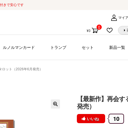
証付きで安心です
マイ
0
¥
0
個
の
商
ルノルマンカード
トランプ
セット
新品一覧
品
ロット（2026年6月発売）
【最新作】再会する
発売）
10
いいね