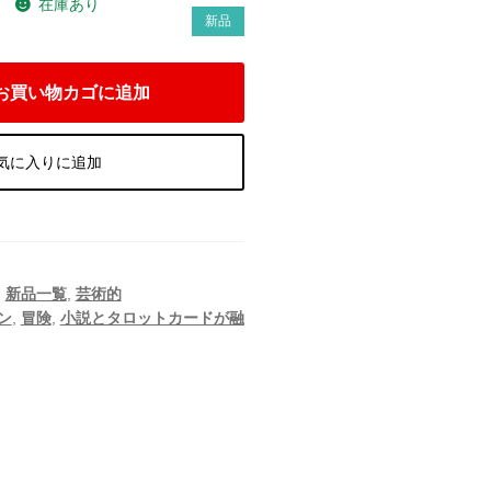
在庫あり
）
新品
お買い物カゴに追加
気に入りに追加
,
新品一覧
,
芸術的
ン
,
冒険
,
小説とタロットカードが融