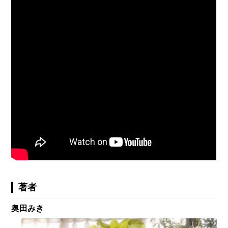
著者
奥田みき