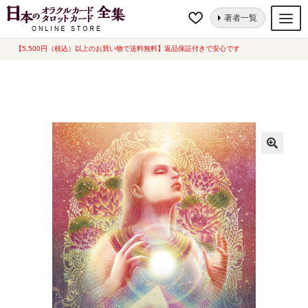
ナ
コ
ホーム
オラクルカード
動物・自然
エターナルオラクルカード（2021
著者一覧
ビ
ン
年7月発売）
ゲ
テ
【5,500円（税込）以上のお買い物で送料無料】返品保証付きで安心です
オラクルカード
ー
ン
タロットカード
シ
ツ
ョ
へ
ルノルマンカード
ン
ス
へ
キ
トランプ
ス
ッ
セット
キ
プ
ッ
新品一覧
プ
中古一覧
希少品
書籍
カード関連グッズ