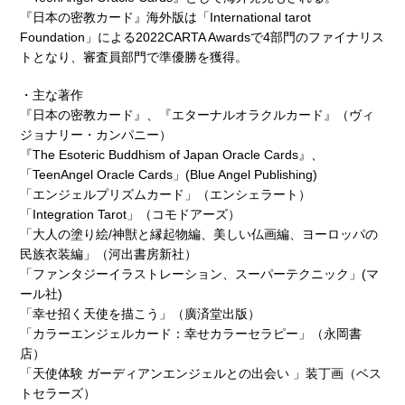
『日本の密教カード』海外版は「International tarot
Foundation」による2022CARTA Awardsで4部門のファイナリス
トとなり、審査員部門で準優勝を獲得。
・主な著作
『日本の密教カード』、『エターナルオラクルカード』（ヴィ
ジョナリー・カンパニー）
『The Esoteric Buddhism of Japan Oracle Cards』、
「TeenAngel Oracle Cards」(Blue Angel Publishing)
「エンジェルプリズムカード」（エンシェラート）
「Integration Tarot」（コモドアーズ）
「大人の塗り絵/神獣と縁起物編、美しい仏画編、ヨーロッパの
民族衣装編」（河出書房新社）
「ファンタジーイラストレーション、スーパーテクニック」(マ
ール社)
「幸せ招く天使を描こう」（廣済堂出版）
「カラーエンジェルカード：幸せカラーセラピー」（永岡書
店）
「天使体験 ガーディアンエンジェルとの出会い 」装丁画（ベス
トセラーズ）