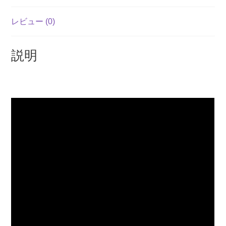
発
レビュー (0)
売）
個
説明