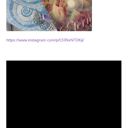
https://www.instagram.com/p/CfJNxN7OKji/