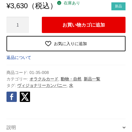
在庫あり
（税込）
¥
3,630
新品
エ
お買い物カゴに追加
タ
ー
ナ
お気に入りに追加
ル
オ
返品について
ラ
ク
商品コード:
01-35-008
ル
カテゴリー:
オラクルカード
,
動物・自然
,
新品一覧
タグ:
ヴィジョナリーカンパニー
,
水
カ
ー
ド
（2021
年
7
説明
月