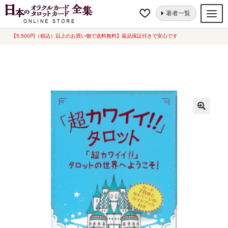
ナ
コ
ホーム
タロットカード
キュート・ポップ
「超カワイイ!!」タロット
著者一覧
ビ
ン
（2023年8月発売）
ゲ
テ
【5,500円（税込）以上のお買い物で送料無料】返品保証付きで安心です
オラクルカード
ー
ン
タロットカード
シ
ツ
ョ
へ
ルノルマンカード
ン
ス
へ
キ
トランプ
ス
ッ
セット
キ
プ
ッ
新品一覧
プ
中古一覧
希少品
書籍
カード関連グッズ