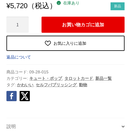
在庫あり
（税込）
¥
5,720
新品
「超
お買い物カゴに追加
カ
ワ
イ
お気に入りに追加
イ!!」
タ
返品について
ロ
ッ
商品コード:
09-28-015
ト
カテゴリー:
キュート・ポップ
,
タロットカード
,
新品一覧
タグ:
かわいい
,
セルフパブリッシング
,
動物
（2023
年
8
月
発
売）
説明
個