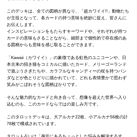
このデッキは、全ての図柄が異なり、「超カワイイ!!」動物たち
が主役となって、各カードの持つ意味を絶妙に捉え、皆さんに
お伝えします。
インスピレーションをもたらすキーワードや、それぞれが持つ
カードの意味もさることながら、細部まで個性的で存在感のあ
る図柄からも意味を感じ取ることができます。
「Kawaii（カワイイ）」の象徴である虹色のユニコーンや、日
本古来の招き猫をコミカルに描いたカード、メリーゴーランド
で遊ぶうさぎたちや、カラフルなキャンディーの杖を持つパン
ダなどが色とりどりに描かれていて、どれも表情豊かで思わず
笑みがこぼれそうな図柄ばかりです。
そんな魅力的なカードと向き合って、想像を超えた世界へ入り
込むのも、このカードならではの楽しみ方です。
このタロットデッキは、大アルカナ22枚、小アルカナ56枚の計
78枚で構成されています。
タロット占いは「身近にあるちょっとした悩みを解決するす