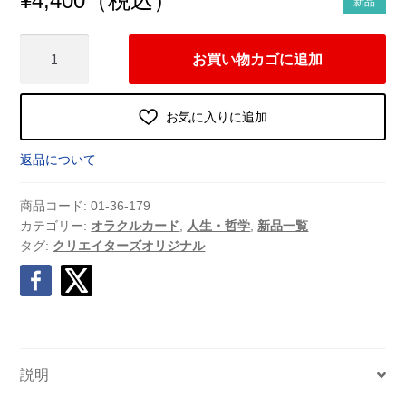
¥
4,400
新品
陣
お買い物カゴに追加
中
占
ひ
お気に入りに追加
®（2024
年
返品について
8
月
商品コード:
01-36-179
発
カテゴリー:
オラクルカード
,
人生・哲学
,
新品一覧
タグ:
クリエイターズオリジナル
売）
個
説明