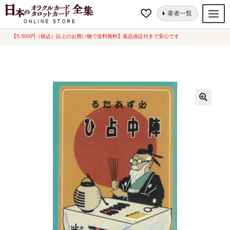
ナ
コ
ホーム
オラクルカード
人生・哲学
陣中占ひ®（2024年8月発売）
著者一覧
ビ
ン
ゲ
テ
【5,500円（税込）以上のお買い物で送料無料】返品保証付きで安心です
オラクルカード
ー
ン
タロットカード
シ
ツ
ョ
へ
ルノルマンカード
ン
ス
へ
キ
トランプ
ス
ッ
セット
キ
プ
ッ
新品一覧
プ
中古一覧
希少品
書籍
カード関連グッズ