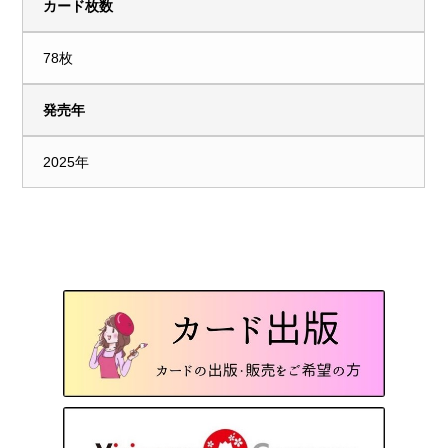
カード枚数
78枚
発売年
2025年