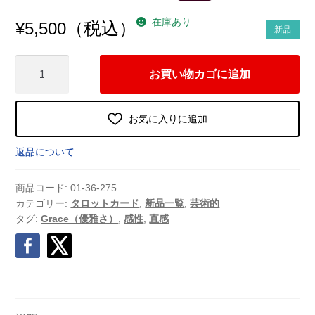
在庫あり
（税込）
¥
5,500
新品
Grace
お買い物カゴに追加
Tarot（グ
レ
ー
お気に入りに追加
ス・
タ
返品について
ロ
ッ
商品コード:
01-36-275
ト）
カテゴリー:
タロットカード
,
新品一覧
,
芸術的
タグ:
Grace（優雅さ）
,
感性
,
直感
（2025
年
8
月
発
売）