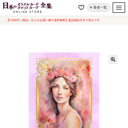
ナ
コ
ホーム
タロットカード
芸術的
Grace Tarot（グレース・タロット）
著者一覧
ビ
ン
（2025年8月発売）
ゲ
テ
【5,500円（税込）以上のお買い物で送料無料】返品保証付きで安心です
オラクルカード
ー
ン
タロットカード
シ
ツ
ョ
へ
ルノルマンカード
ン
ス
へ
キ
トランプ
ス
ッ
セット
キ
プ
ッ
新品一覧
プ
中古一覧
希少品
書籍
カード関連グッズ