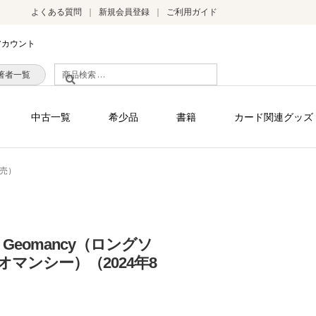
よくある質問
新規会員登録
ご利用ガイド
アカウント
検
著者一覧
索
対
中古一覧
希少品
書籍
カード関連グッズ
象:
発売）
ney Geomancy（ロングソ
マンシー）（2024年8