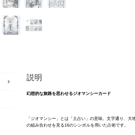
オ
マ
ン
シ
ー）
（2024
年
8
月
発
説明
売）
個
幻想的な旅路を思わせるジオマンシーカード
「ジオマンシー」とは「土占い」の意味。文字通り、大
の組み合わせを見る16のシンボルを用いた占術です。