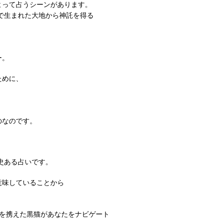
よって占うシーンがあります。
界で生まれた大地から神託を得る
ー。
ために、
のなのです。
史ある占いです。
意味していることから
えを携えた黒猫があなたをナビゲート