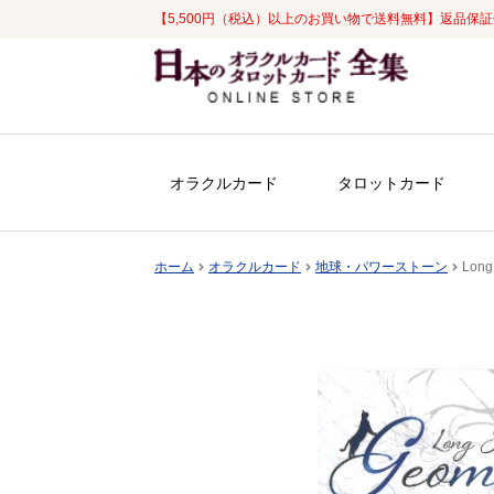
【5,500円（税込）以上のお買い物で送料無料】返品保
ナ
コ
ビ
ン
ゲ
テ
ー
ン
シ
ツ
オラクルカード
タロットカード
ョ
へ
ン
ス
へ
キ
ホーム
オラクルカード
地球・パワーストーン
Lon
ス
ッ
キ
プ
ッ
プ