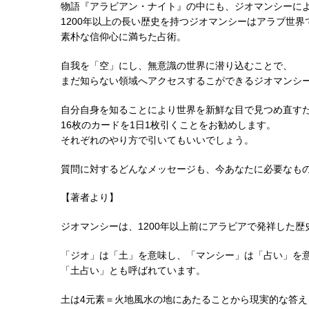
物語『アラビアン・ナイト』の中にも、ジオマンシーに
1200年以上の長い歴史を持つジオマンシーはアラブ世
素朴な信仰心に満ちた占術。
自我を「空」にし、無意識の世界に潜り込むことで、
まだ知らない領域へアクセスするこができるジオマンシ
自分自身を知ることにより世界を新鮮な目で見つめ直す
16枚のカードを1日1枚引くことをお勧めします。
それぞれのやり方で引いてもいいでしょう。
質問に対するどんなメッセージも、今あなたに必要なも
【著者より】
ジオマンシーは、1200年以上前にアラビアで発祥した歴
「ジオ」は「土」を意味し、「マンシー」は「占い」を
「土占い」とも呼ばれています。
土は4元素＝火地風水の地にあたることから現実的な答