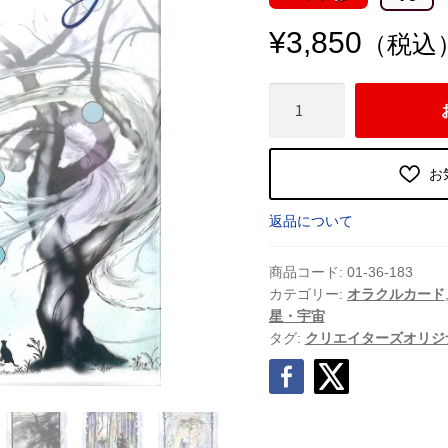
¥
3,850
（税込
Long
Soul
Journey
Geomancy（ロ
お
ン
グ
返品について
ソ
ウ
商品コード:
01-36-183
ル
カテゴリー:
オラクルカード
星・宇宙
ジ
タグ:
クリエイターズオリジ
ャ
ー
ニ
ー
ジ