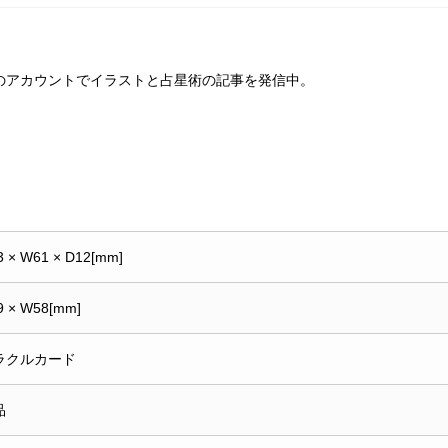
ame9_)のアカウントでイラストと占星術の記事を発信中。
3 × W61 × D12[mm]
9 × W58[mm]
ラクルカード
品