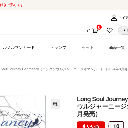
証付きで安心です
マイ
0
¥
0
個
の
商
ルノルマンカード
トランプ
セット
新品一覧
品
g Soul Journey Geomancy（ロングソウルジャーニージオマンシー）（2024年8月
Long Soul Jour
ウルジャーニージオ
月発売）
10
いいね