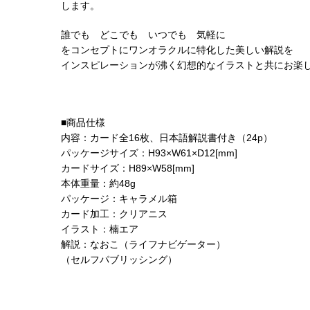
します。
誰でも どこでも いつでも 気軽に
をコンセプトにワンオラクルに特化した美しい解説を
インスピレーションが沸く幻想的なイラストと共にお楽
■商品仕様
内容：カード全16枚、日本語解説書付き（24p）
パッケージサイズ：H93×W61×D12[mm]
カードサイズ：H89×W58[mm]
本体重量：約48g
パッケージ：キャラメル箱
カード加工：クリアニス
イラスト：楠エア
解説：なおこ（ライフナビゲーター）
（セルフパブリッシング）